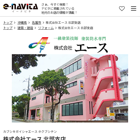
さぁ、今すぐ検索！
ナビタに掲載されている
地元のお店の情報が満載！
トップ
沖縄県
名護市
株式会社エース 北部支店
トップ
建築・建設
リフォーム
株式会社エース 北部支店
カブシキガイシャエース ホクブシテン
株式会社エース 北部支店