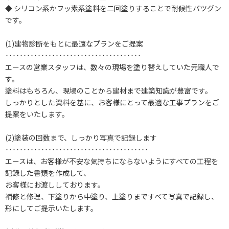
◆ シリコン系かフッ素系塗料を二回塗りすることで耐候性バツグン
です。
(1)建物診断をもとに最適なプランをご提案
‥‥‥‥‥‥‥‥‥‥‥‥‥‥‥‥‥‥‥
エースの営業スタッフは、数々の現場を塗り替えしていた元職人で
す。
塗料はもちろん、現場のことから建材まで建築知識が豊富です。
しっかりとした資料を基に、お客様にとって最適な工事プランをご
提案をいたします。
(2)塗装の回数まで、しっかり写真で記録します
‥‥‥‥‥‥‥‥‥‥‥‥‥‥‥‥‥‥‥‥
エースは、お客様が不安な気持ちにならないようにすべての工程を
記録した書類を作成して、
お客様にお渡ししております。
補修と修理、下塗りから中塗り、上塗りまですべて写真で記録し、
形にしてご提示いたします。