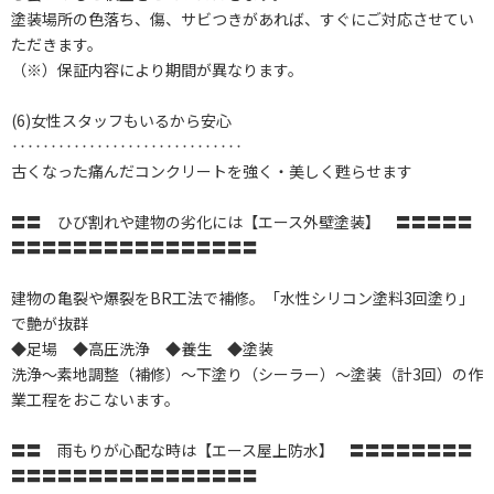
塗装場所の色落ち、傷、サビつきがあれば、すぐにご対応させてい
ただきます。
（※）保証内容により期間が異なります。
(6)女性スタッフもいるから安心
‥‥‥‥‥‥‥‥‥‥‥‥‥‥‥
古くなった痛んだコンクリートを強く・美しく甦らせます
〓〓 ひび割れや建物の劣化には【エース外壁塗装】 〓〓〓〓〓
〓〓〓〓〓〓〓〓〓〓〓〓〓〓〓〓
建物の亀裂や爆裂をBR工法で補修。「水性シリコン塗料3回塗り」
で艶が抜群
◆足場 ◆高圧洗浄 ◆養生 ◆塗装
洗浄～素地調整（補修）～下塗り（シーラー）～塗装（計3回）の作
業工程をおこないます。
〓〓 雨もりが心配な時は【エース屋上防水】 〓〓〓〓〓〓〓〓
〓〓〓〓〓〓〓〓〓〓〓〓〓〓〓〓