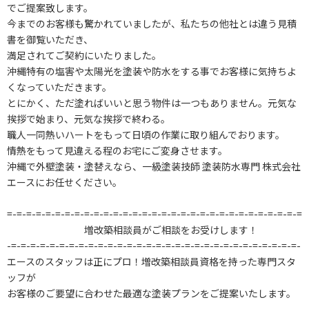
でご提案致します。
今までのお客様も驚かれていましたが、私たちの他社とは違う見積
書を御覧いただき、
満足されてご契約にいたりました。
沖縄特有の塩害や太陽光を塗装や防水をする事でお客様に気持ちよ
くなっていただきます。
とにかく、ただ塗ればいいと思う物件は一つもありません。元気な
挨拶で始まり、元気な挨拶で終わる。
職人一同熱いハートをもって日頃の作業に取り組んでおります。
情熱をもって見違える程のお宅にご変身させます。
沖縄で外壁塗装・塗替えなら、一級塗装技師 塗装防水専門 株式会社
エースにお任せください。
=-=-=-=-=-=-=-=-=-=-=-=-=-=-=-=-=-=-=-=-=-=-=-=-=-=-=-=-=-=-=
増改築相談員がご相談をお受けします！
-=-=-=-=-=-=-=-=-=-=-=-=-=-=-=-=-=-=-=-=-=-=-=-=-=-=-=-=-=-=-
エースのスタッフは正にプロ！増改築相談員資格を持った専門スタ
ッフが
お客様のご要望に合わせた最適な塗装プランをご提案いたします。