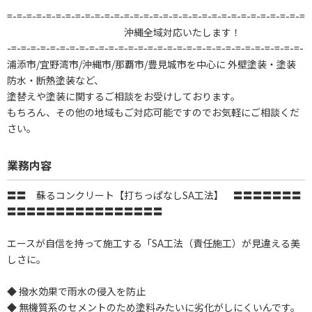
=-=-=-=-=-=-=-=-=-=-=-=-=-=-=-=-=-=-=-=-=-=-=-=-=-=-=-=-=-=-=
沖縄全域対応いたします！
-=-=-=-=-=-=-=-=-=-=-=-=-=-=-=-=-=-=-=-=-=-=-=-=-=-=-=-=-=-=-
浦添市/宜野湾市/沖縄市/那覇市/豊見城市を中心に 外壁塗装・塗装
防水・断熱塗装など、
塗替えや塗装に関するご相談をお受けしております。
もちろん、その他の地域もご対応可能ですのでお気軽にご相談くだ
さい。
業務内容
〓〓 蘇るコンクリート【打ちっぱなしSA工法】 〓〓〓〓〓〓〓
〓〓〓〓〓〓〓〓〓〓〓〓〓〓〓〓
エースが自信を持って施工する「SA工法（責任施工）が見違える美
しさに。
◆ 撥水効果で雨水の侵入を防止
◆ 無機質系のセメントのため塗料みたいに劣化がしにくいんです。