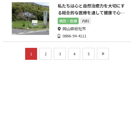
私たちは心と自然治癒力を大切にす
る総合的な医療を通して健康で心豊
かに過ごせる社会を作ります
病院・医療
内科
岡山県総社市
0866-94-4111
1
2
3
4
5