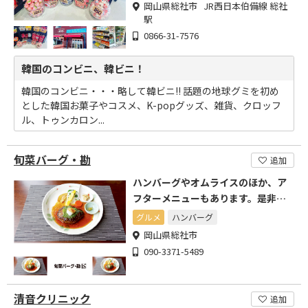
岡山県総社市 JR西日本伯備線 総社
駅
0866-31-7576
韓国のコンビニ、韓ビニ！
韓国のコンビニ・・・略して韓ビニ!! 話題の地球グミを初め
とした韓国お菓子やコスメ、K-popグッズ、雑貨、クロッフ
ル、トゥンカロン...
旬菜バーグ・勘
追加
ハンバーグやオムライスのほか、ア
フターメニューもあります。是非ど
うぞ。
グルメ
ハンバーグ
岡山県総社市
090-3371-5489
清音クリニック
追加