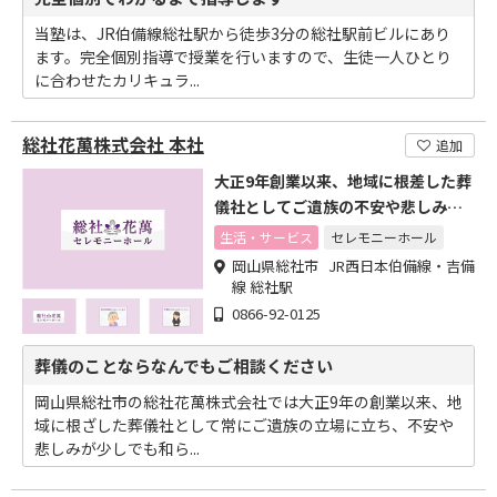
当塾は、JR伯備線総社駅から徒歩3分の総社駅前ビルにあり
ます。完全個別指導で授業を行いますので、生徒一人ひとり
に合わせたカリキュラ...
総社花萬株式会社 本社
追加
大正9年創業以来、地域に根差した葬
儀社としてご遺族の不安や悲しみが
和らぐようご対応します
生活・サービス
セレモニーホール
岡山県総社市 JR西日本伯備線・吉備
線 総社駅
0866-92-0125
葬儀のことならなんでもご相談ください
岡山県総社市の総社花萬株式会社では大正9年の創業以来、地
域に根ざした葬儀社として常にご遺族の立場に立ち、不安や
悲しみが少しでも和ら...