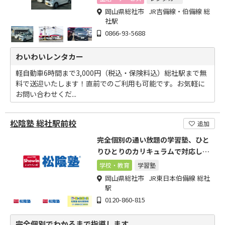
岡山県総社市 JR吉備線・伯備線 総
社駅
0866-93-5688
わいわいレンタカー
軽自動車6時間まで3,000円（税込・保険料込）総社駅まで無
料で送迎いたします！直前でのご利用も可能です。お気軽に
お問い合わせくだ...
松陰塾 総社駅前校
追加
完全個別の通い放題の学習塾、ひと
りひとりのカリキュラムで対応しま
す
学校・教育
学習塾
岡山県総社市 JR東日本伯備線 総社
駅
0120-860-815
完全個別でわかるまで指導します