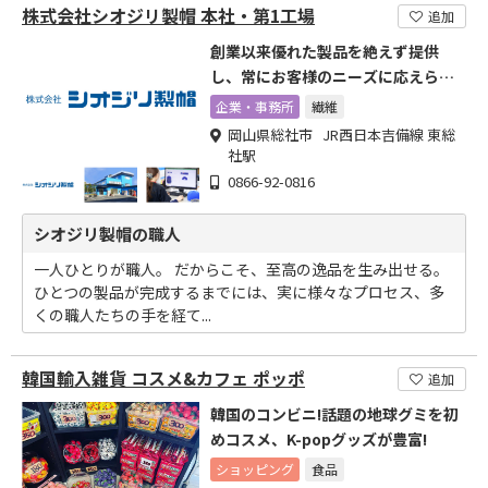
株式会社シオジリ製帽 本社・第1工場
追加
創業以来優れた製品を絶えず提供
し、常にお客様のニーズに応えられ
る会社でありたい
企業・事務所
繊維
岡山県総社市 JR西日本吉備線 東総
社駅
0866-92-0816
シオジリ製帽の職人
一人ひとりが職人。 だからこそ、至高の逸品を生み出せる。
ひとつの製品が完成するまでには、実に様々なプロセス、多
くの職人たちの手を経て...
韓国輸入雑貨 コスメ&カフェ ポッポ
追加
韓国のコンビニ!話題の地球グミを初
めコスメ、K-popグッズが豊富!
ショッピング
食品