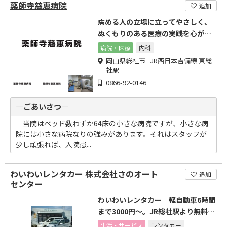
薬師寺慈恵病院
追加
病める人の立場に立ってやさしく、
ぬくもりのある医療の実践を心がけ
ていきます
病院・医療
内科
岡山県総社市 JR西日本吉備線 東総
社駅
0866-92-0146
―ごあいさつ―
当院はベッド数わずか64床の小さな病院ですが、小さな病
院には小さな病院なりの強みがあります。それはスタッフが
少し頑張れば、入院患...
わいわいレンタカー 株式会社さのオート
追加
センター
わいわいレンタカー 軽自動車6時間
まで3000円～。JR総社駅より無料送
迎いたします。
生活・サービス
レンタカー