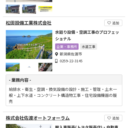
松田設備工業株式会社
追加
水廻り設備・空調工事のプロフェッ
ショナル
企業・事務所
水道工事
新潟県佐渡市
0259-22-3145
- 業務内容 -
給排水・衛生・空調・換気設備の設計・施工・管理・土木一
般・上下水道・コンクリート構造物工事・住宅設備機器の販
売
株式会社佐渡オートフォーラム
追加
輸入車販売(トヨタ販売店)・自動車