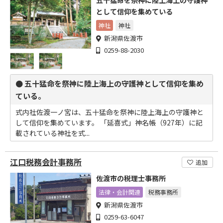
五十猛命を祭神に陸上海上の守護神
として信仰を集めている
神社
神社
新潟県佐渡市
0259-88-2030
● 五十猛命を祭神に陸上海上の守護神として信仰を集め
ている。
式内社佐渡一ノ宮は、五十猛命を祭神に陸上海上の守護神と
して信仰を集めています。 「延喜式」神名帳（927年）に記
載されている神社を式...
江口税務会計事務所
追加
佐渡市の税理士事務所
法律・会計関連
税務事務所
新潟県佐渡市
0259-63-6047