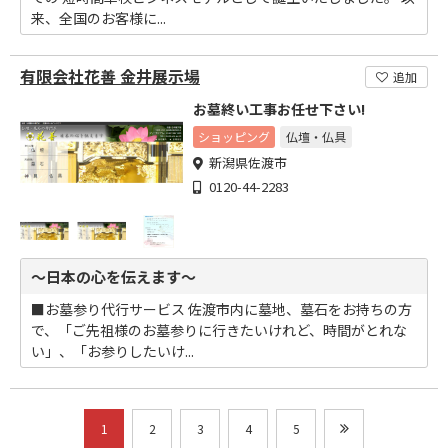
来、全国のお客様に...
有限会社花善 金井展示場
追加
お墓終い工事お任せ下さい!
ショッピング
仏壇・仏具
新潟県佐渡市
0120-44-2283
～日本の心を伝えます～
■お墓参り代行サービス 佐渡市内に墓地、墓石をお持ちの方
で、「ご先祖様のお墓参りに行きたいけれど、時間がとれな
い」、「お参りしたいけ...
1
2
3
4
5