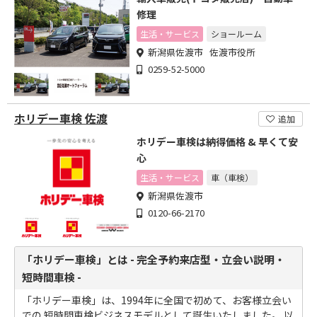
修理
生活・サービス
ショールーム
新潟県佐渡市 佐渡市役所
0259-52-5000
ホリデー車検 佐渡
追加
ホリデー車検は納得価格 & 早くて安
心
生活・サービス
車（車検）
新潟県佐渡市
0120-66-2170
「ホリデー車検」とは - 完全予約来店型・立会い説明・
短時間車検 -
「ホリデー車検」は、1994年に全国で初めて、お客様立会い
での 短時間車検ビジネスモデルとして誕生いたしました。 以