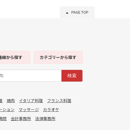
PAGE TOP
路線
から探す
カテゴリー
から探す
検索
理
焼肉
イタリア料理
フランス料理
ーション
マッサージ
カラオケ
病院
会計事務所
法律事務所