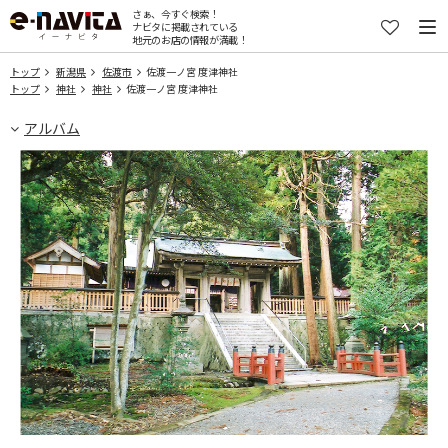
さぁ、今すぐ検索！
ナビタに掲載されている
地元のお店の情報が満載！
トップ
新潟県
佐渡市
佐渡一ノ宮 度津神社
トップ
神社
神社
佐渡一ノ宮 度津神社
アルバム