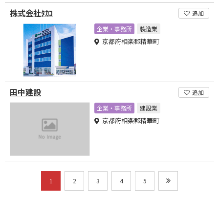
株式会社ﾀｶｺ
追加
企業・事務所
製造業
京都府相楽郡精華町
田中建設
追加
企業・事務所
建設業
京都府相楽郡精華町
1
2
3
4
5