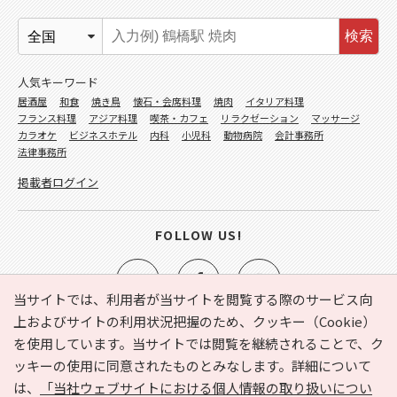
検索
人気キーワード
居酒屋
和食
焼き鳥
懐石・会席料理
焼肉
イタリア料理
フランス料理
アジア料理
喫茶・カフェ
リラクゼーション
マッサージ
カラオケ
ビジネスホテル
内科
小児科
動物病院
会計事務所
法律事務所
掲載者ログイン
FOLLOW US!
当サイトでは、利用者が当サイトを閲覧する際のサービス向
上およびサイトの利用状況把握のため、クッキー（Cookie）
を使用しています。当サイトでは閲覧を継続されることで、ク
e-NAVITA（イーナビタ）とは？
お気に入り
ヘルプ
ッキーの使用に同意されたものとみなします。詳細について
利用規約
個人情報の取り扱いについて
運営会社
は、
「当社ウェブサイトにおける個人情報の取り扱いについ