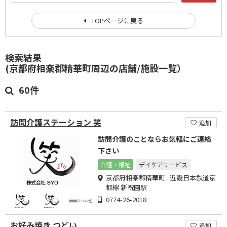
TOPページに戻る
検索結果
(京都府相楽郡精華町周辺の店舗/施設一覧）
60件
訪問介護ステーション 笑
追加
訪問介護のことならお気軽にご連絡
下さい
介護・福祉
デイケアサービス
京都府相楽郡精華町 近畿日本鉄道京
都線 新祝園駅
0774-26-2018
お好み焼き つどい
追加