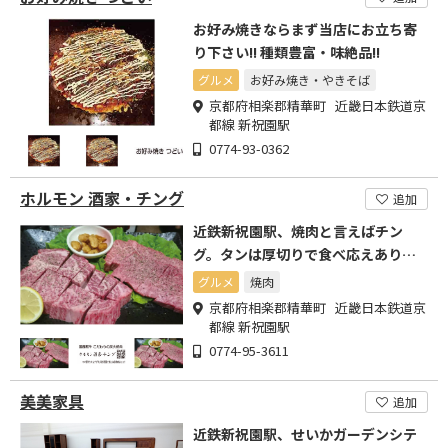
お好み焼きならまず当店にお立ち寄
り下さい!! 種類豊富・味絶品!!
グルメ
お好み焼き・やきそば
京都府相楽郡精華町 近畿日本鉄道京
都線 新祝園駅
0774-93-0362
ホルモン 酒家・チング
追加
近鉄新祝園駅、焼肉と言えばチン
グ。タンは厚切りで食べ応えあり。
手作りキムチがまた美味い!
グルメ
焼肉
京都府相楽郡精華町 近畿日本鉄道京
都線 新祝園駅
0774-95-3611
美美家具
追加
近鉄新祝園駅、せいかガーデンシテ