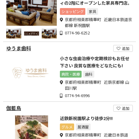
ィの2階にオープンした家具専門店。
ショッピング
家具
京都府相楽郡精華町 近畿日本鉄道京
都線 新祝園駅
0774-98-6252
ゆうま歯科
追加
小さな虫歯治療や定期検診もお任せ
下さい 良質な医療をどなたにも!
病院・医療
歯科
京都府相楽郡精華町 近鉄京都線 山
田川駅
0774-94-6996
伽藍鳥
追加
近鉄新祝園駅より徒歩2分!!
グルメ
居酒屋
京都府相楽郡精華町 近畿日本鉄道