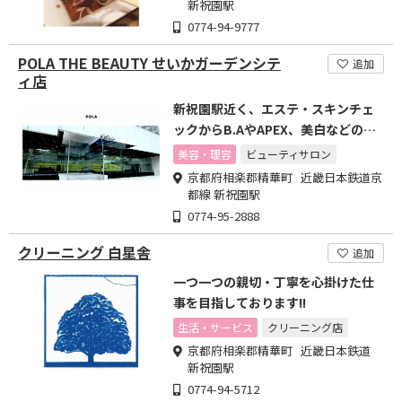
新祝園駅
0774-94-9777
POLA THE BEAUTY せいかガーデンシテ
追加
ィ店
新祝園駅近く、エステ・スキンチェ
ックからB.AやAPEX、美白などのポ
ーラ化粧品をご案内!
美容・理容
ビューティサロン
京都府相楽郡精華町 近畿日本鉄道京
都線 新祝園駅
0774-95-2888
クリーニング 白星舎
追加
一つ一つの親切・丁寧を心掛けた仕
事を目指しております!!
生活・サービス
クリーニング店
京都府相楽郡精華町 近畿日本鉄道
新祝園駅
0774-94-5712