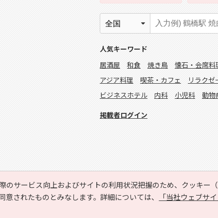
人気キーワード
居酒屋
和食
焼き鳥
懐石・会席料
アジア料理
喫茶・カフェ
リラクゼ
ビジネスホテル
内科
小児科
動物
掲載者ログイン
際のサービス向上およびサイトの利用状況把握のため、クッキー（C
同意されたものとみなします。詳細については、
「当社ウェブサイ
Copyright © HYOJITO.Co.,Ltd. All Rights Reserved.