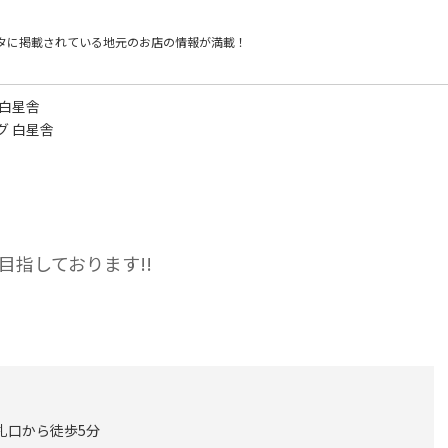
タに掲載されている
地元のお店の情報が満載！
 白星舎
グ 白星舎
指しております!!
札口から徒歩5分