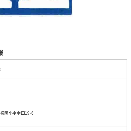
報
舎
祝園小字幸田19-6