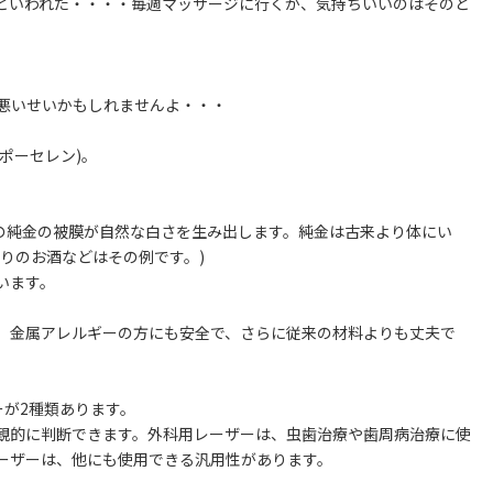
といわれた・・・・毎週マッサージに行くが、気持ちいいのはそのと
悪いせいかもしれませんよ・・・
ポーセレン)。
この純金の被膜が自然な白さを生み出します。純金は古来より体にい
りのお酒などはその例です。)
います。
。金属アレルギーの方にも安全で、さらに従来の材料よりも丈夫で
ーが2種類あります。
観的に判断できます。外科用レーザーは、虫歯治療や歯周病治療に使
ーザーは、他にも使用できる汎用性があります。