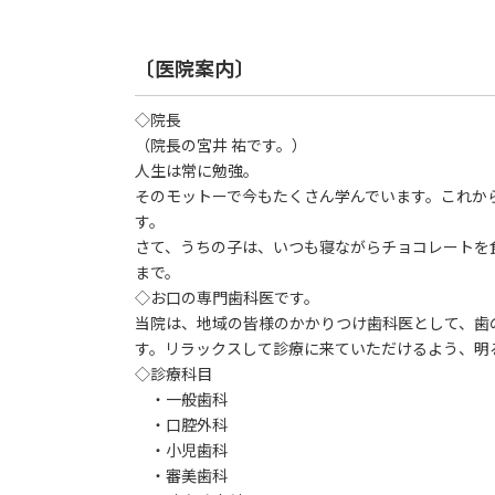
〔医院案内〕
◇院長
（院長の宮井 祐です。）
人生は常に勉強。
そのモットーで今もたくさん学んでいます。これか
す。
さて、うちの子は、いつも寝ながらチョコレートを
まで。
◇お口の専門歯科医です。
当院は、地域の皆様のかかりつけ歯科医として、歯
す。リラックスして診療に来ていただけるよう、明
◇診療科目
・一般歯科
・口腔外科
・小児歯科
・審美歯科