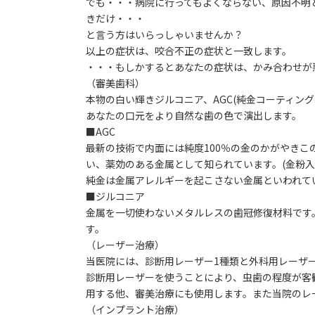
でも・・・病院に行ってもよくならない、原因不明
きだけ・・・
と言う方はいらっしゃいませんか？
以上の症状は、咬合不正の症状と一致します。
・・・もしかするとあなたの症状は、かみ合わせが
（審美歯科）
本物の白い輝きジルコニア、AGC(純金コーティング
あなたの口元をより自然な歯の色で演出します。
■AGC
最新の技術で内面には純度100％の金のかがやき
い、薬効のある金属として知られています。(金粉入
純金は金属アレルギーを起こさない金属といわれて
■ジルコニア
金属を一切使わないメタルレスの歯冠修復材料です
す。
（レーザー治療）
当医院には、診断用レーザー1種類と外科用レーザ
診断用レーザーを使うことにより、虫歯の程度が客
用する他、審美治療にも使用します。また当院のレ
（インプラント治療）