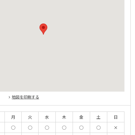
地図を印刷する
月
火
水
木
金
土
日
◯
◯
◯
◯
◯
◯
×