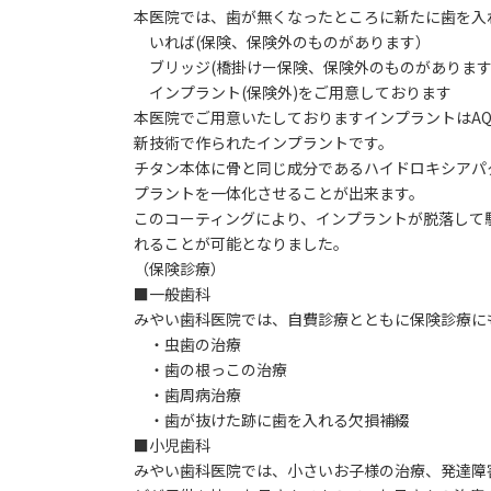
本医院では、歯が無くなったところに新たに歯を入
いれば(保険、保険外のものがあります）
ブリッジ(橋掛けー保険、保険外のものがあります
インプラント(保険外)をご用意しております
本医院でご用意いたしておりますインプラントはA
新技術で作られたインプラントです。
チタン本体に骨と同じ成分であるハイドロキシアパ
プラントを一体化させることが出来ます。
このコーティングにより、インプラントが脱落して
れることが可能となりました。
（保険診療）
■一般歯科
みやい歯科医院では、自費診療とともに保険診療に
・虫歯の治療
・歯の根っこの治療
・歯周病治療
・歯が抜けた跡に歯を入れる欠損補綴
■小児歯科
みやい歯科医院では、小さいお子様の治療、発達障