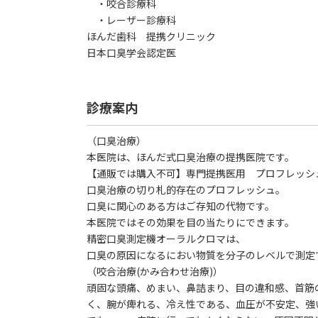
・咬合診療科
・レーザー診療科
ほんだ歯科 提携クリニック
日本口臭学会認定医
診療案内
（口臭治療）
本医院は、ほんだ式口臭治療の提携医院です。
【通販では購入不可】専門提携医用 プロフレッシ
口臭治療の切り札的存在のプロフレッシュ。
口臭に関心のある方はご存知の代物です。
本医院ではその効果を目の当たりにできます。
精密口臭測定機オーラルクロマは、
口臭の原因になるにおい物質を分子のレベルで測定
（咬合治療(かみ合わせ治療)）
頑固な頭痛、めまい、鼻詰まり、目の違和感、首筋
く、腕が痺れる、冷え性である、血圧が不安定、強