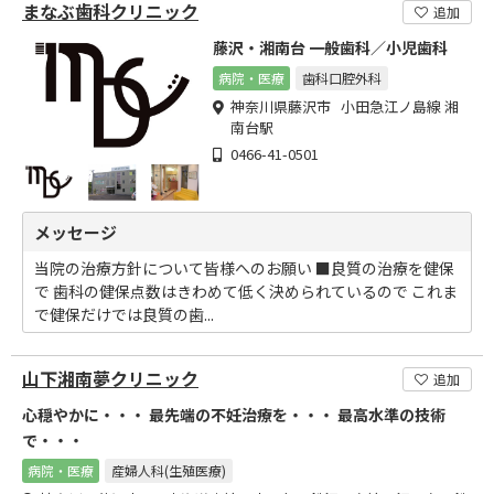
まなぶ歯科クリニック
追加
藤沢・湘南台 一般歯科／小児歯科
病院・医療
歯科口腔外科
神奈川県藤沢市 小田急江ノ島線 湘
南台駅
0466-41-0501
メッセージ
当院の治療方針について皆様へのお願い ■良質の治療を健保
で 歯科の健保点数はきわめて低く決められているので これま
で健保だけでは良質の歯...
山下湘南夢クリニック
追加
心穏やかに・・・ 最先端の不妊治療を・・・ 最高水準の技術
で・・・
病院・医療
産婦人科(生殖医療)