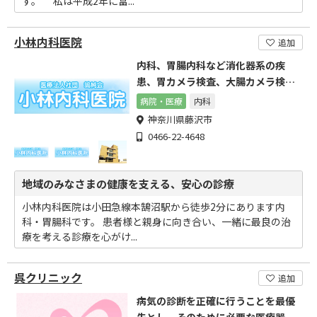
す。 私は平成2年に富...
小林内科医院
追加
内科、胃腸内科など消化器系の疾
患、胃カメラ検査、大腸カメラ検
査、各種健康診断も行っています
病院・医療
内科
神奈川県藤沢市
0466-22-4648
地域のみなさまの健康を支える、安心の診療
小林内科医院は小田急線本鵠沼駅から徒歩2分にあります内
科・胃腸科です。 患者様と親身に向き合い、一緒に最良の治
療を考える診療を心がけ...
呉クリニック
追加
病気の診断を正確に行うことを最優
先とし、そのために必要な医療器具