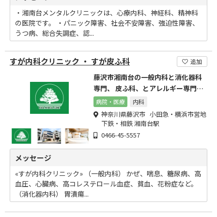
・湘南台メンタルクリニックは、心療内科、神経科、精神科
の医院です。 ・パニック障害、社会不安障害、強迫性障害、
うつ病、総合失調症、認...
すが内科クリニック ・ すが皮ふ科
追加
藤沢市湘南台の一般内科と消化器科
専門、 皮ふ科、とアレルギー専門の
クリニックです。
病院・医療
内科
神奈川県藤沢市 小田急・横浜市営地
下鉄・相鉄 湘南台駅
0466-45-5557
メッセージ
«すが内科クリニック» （一般内科） かぜ、喘息、糖尿病、高
血圧、心臓病、高コレステロール血症、貧血、花粉症など。
（消化器内科） 胃潰瘍...