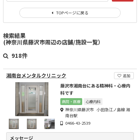
TOPページに戻る
検索結果
(神奈川県藤沢市周辺の店舗/施設一覧）
918件
湘南台メンタルクリニック
追加
藤沢市湘南台にある精神科・心療内
科です
病院・医療
心療内科
神奈川県藤沢市 小田急江ノ島線 湘
南台駅
0466-43-2539
メッセージ