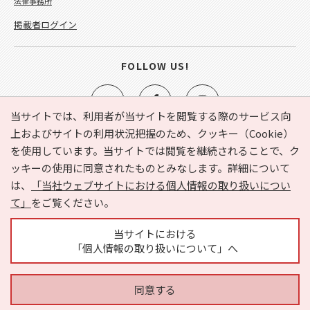
法律事務所
掲載者ログイン
FOLLOW US!
当サイトでは、利用者が当サイトを閲覧する際のサービス向
上およびサイトの利用状況把握のため、クッキー（Cookie）
を使用しています。当サイトでは閲覧を継続されることで、ク
e-NAVITA（イーナビタ）とは？
お気に入り
ヘルプ
ッキーの使用に同意されたものとみなします。詳細について
利用規約
個人情報の取り扱いについて
運営会社
は、
「当社ウェブサイトにおける個人情報の取り扱いについ
サイトマップ
広告掲載に関するお問い合わせ
て」
をご覧ください。
サイトの内容に関するお問い合わせ
当サイトにおける
「個人情報の取り扱いについて」へ
同意する
Copyright © HYOJITO.Co.,Ltd. All Rights Reserved.