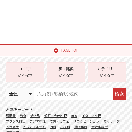
PAGE TOP
エリア
駅・路線
カテゴリー
から探す
から探す
から探す
検索
人気キーワード
居酒屋
和食
焼き鳥
懐石・会席料理
焼肉
イタリア料理
フランス料理
アジア料理
喫茶・カフェ
リラクゼーション
マッサージ
カラオケ
ビジネスホテル
内科
小児科
動物病院
会計事務所