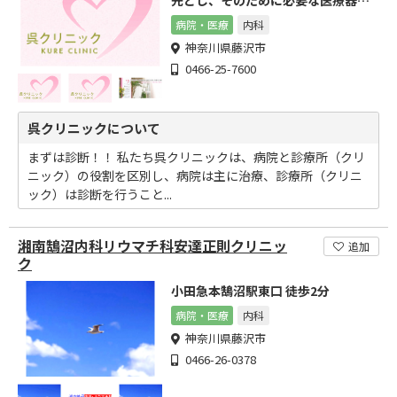
及び医師を配置しています。
病院・医療
内科
神奈川県藤沢市
0466-25-7600
呉クリニックについて
まずは診断！！ 私たち呉クリニックは、病院と診療所（クリ
ニック）の役割を区別し、病院は主に治療、診療所（クリニ
ック）は診断を行うこと...
湘南鵠沼内科リウマチ科安達正則クリニッ
追加
ク
小田急本鵠沼駅東口 徒歩2分
病院・医療
内科
神奈川県藤沢市
0466-26-0378