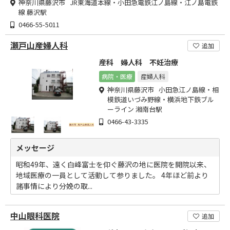
神奈川県藤沢市 JR東海道本線・小田急電鉄江ノ島線・江ノ島電鉄
線 藤沢駅
0466-55-5011
瀬戸山産婦人科
追加
産科 婦人科 不妊治療
病院・医療
産婦人科
神奈川県藤沢市 小田急江ノ島線・相
模鉄道いづみ野線・横浜地下鉄ブル
ーライン 湘南台駅
0466-43-3335
メッセージ
昭和49年、遠く白峰富士を仰ぐ藤沢の地に医院を開院以来、
地域医療の一員として活動して参りました。 4年ほど前より
諸事情により分娩の取...
中山眼科医院
追加