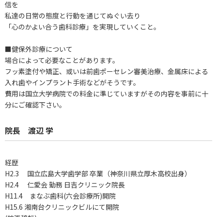
信を
私達の日常の態度と行動を通じてぬぐい去り
「心のかよい合う歯科診療」を実現していくこと。
■健保外診療について
場合によって必要なことがあります。
フッ素塗付や矯正、或いは前歯ポーセレン審美治療、金属床による
入れ歯やインプラント手術などがそうです。
費用は国立大学病院での料金に準じていますがその内容を事前に十
分にご確認下さい。
院長 渡辺 学
経歴
H2.3 国立広島大学歯学部 卒業（神奈川県立厚木高校出身）
H2.4 仁愛会 勤務 日吉クリニック院長
H11.4 まなぶ歯科(六会診療所)開院
H15.6 湘南台クリニックビルにて開院