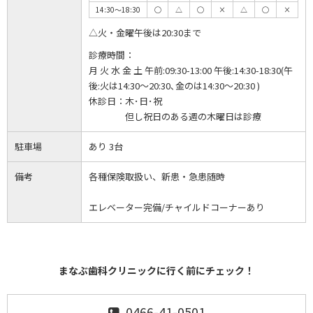
14:30～18:30
◯
△
◯
×
△
◯
×
△火・金曜午後は20:30まで
診療時間：
月 火 水 金 土 午前:09:30-13:00 午後:14:30-18:30(午
後:火は14:30～20:30､金のは14:30～20:30 )
休診日：
木･日･祝
但し祝日のある週の木曜日は診療
駐車場
あり 3台
備考
各種保険取扱い、新患・急患随時
エレベーター完備/チャイルドコーナーあり
まなぶ歯科クリニックに行く前にチェック！
0466-41-0501