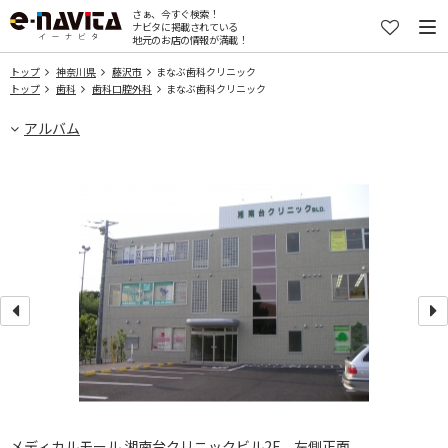
さぁ、今すぐ検索！
ナビタに掲載されている
地元のお店の情報が満載！
トップ
神奈川県
藤沢市
まなぶ歯科クリニック
トップ
歯科
歯科口腔外科
まなぶ歯科クリニック
アルバム
メディカルモール 湘南台クリニックビル2F。左側正面。