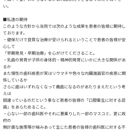
い。
■私達の期待
このような方針から当院では次のような成果を患者の皆様に期待し
ております。
・健保だけで良質な治療が受けられるということで患者の皆様が安
心して
「早期発見・早期治療」を心がけてくださること。
・乳歯の発育が子供の身体的・精神的発育にいかに大きな関係があ
るか
また慢性の歯科疾患が実はリウマチや色々な内臓諸器官の疾患に関
係しているか
さらに歯はいずれなくなって義歯になるのがあたりまえだという考
えは
間違っているのだという事など患者の皆様の「口腔衛生に対する認
識」をあらためること。
・心ない一部の歯科医やそれに悪乗りした一部のマスコミ、更に政
府の
無計画な施策等が絡みあって生じた患者の皆様の歯科医に対する不