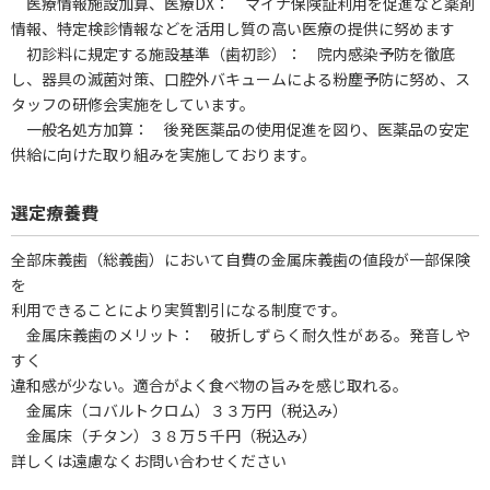
医療情報施設加算、医療DX： マイナ保険証利用を促進など薬剤
情報、特定検診情報などを活用し質の高い医療の提供に努めます
初診料に規定する施設基準（歯初診）： 院内感染予防を徹底
し、器具の滅菌対策、口腔外バキュームによる粉塵予防に努め、ス
タッフの研修会実施をしています。
一般名処方加算： 後発医薬品の使用促進を図り、医薬品の安定
供給に向けた取り組みを実施しております。
選定療養費
全部床義歯（総義歯）において自費の金属床義歯の値段が一部保険
を
利用できることにより実質割引になる制度です。
金属床義歯のメリット： 破折しずらく耐久性がある。発音しや
すく
違和感が少ない。適合がよく食べ物の旨みを感じ取れる。
金属床（コバルトクロム）３３万円（税込み）
金属床（チタン）３８万５千円（税込み）
詳しくは遠慮なくお問い合わせください