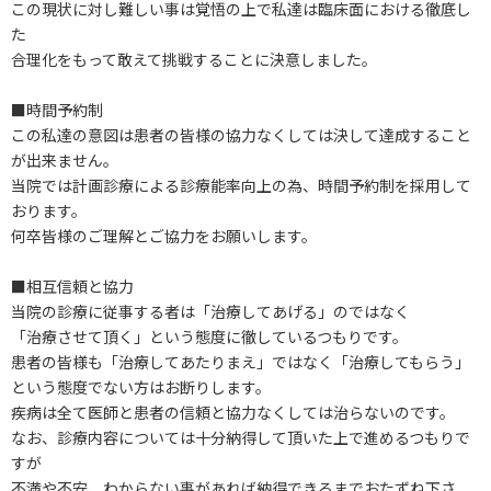
この現状に対し難しい事は覚悟の上で私達は臨床面における徹底し
た
合理化をもって敢えて挑戦することに決意しました。
■時間予約制
この私達の意図は患者の皆様の協力なくしては決して達成すること
が出来ません。
当院では計画診療による診療能率向上の為、時間予約制を採用して
おります。
何卒皆様のご理解とご協力をお願いします。
■相互信頼と協力
当院の診療に従事する者は「治療してあげる」のではなく
「治療させて頂く」という態度に徹しているつもりです。
患者の皆様も「治療してあたりまえ」ではなく「治療してもらう」
という態度でない方はお断りします。
疾病は全て医師と患者の信頼と協力なくしては治らないのです。
なお、診療内容については十分納得して頂いた上で進めるつもりで
すが
不満や不安、わからない事があれば納得できるまでおたずね下さ