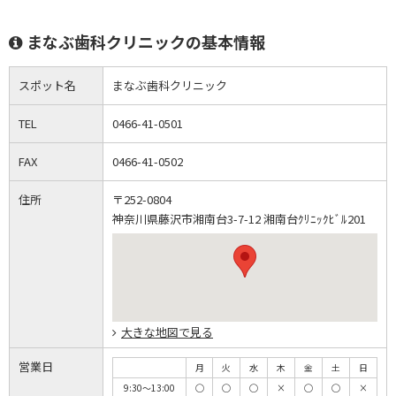
まなぶ歯科クリニックの基本情報
スポット名
まなぶ歯科クリニック
TEL
0466-41-0501
FAX
0466-41-0502
住所
〒252-0804
神奈川県藤沢市湘南台3-7-12 湘南台ｸﾘﾆｯｸﾋﾞﾙ201
大きな地図で見る
営業日
月
火
水
木
金
土
日
9:30～13:00
◯
◯
◯
×
◯
◯
×