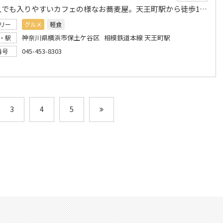
女性1人でも入りやすいカフェの様なお蕎麦屋。天王町駅から徒歩10秒のところにあります。
リー
グルメ
軽食
神奈川県横浜市保土ケ谷区 相模鉄道本線 天王町駅
・駅
045-453-8303
番号
3
4
5