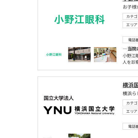
お子様
カテゴ
エリア
電話
―当院
小野江
人を診
横浜
カテゴ
エリア
電話