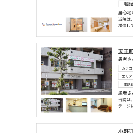
電話
居心地
当院は
精進し
天王
患者さ
カテゴ
エリア
電話
患者さ
当院は
テージ
小野