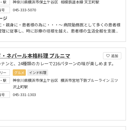
神奈川県横浜市保土ケ谷区 相模鉄道本線 天王町駅
・駅
045-333-5070
番号
ージ
に・親身に・患者様の為に・・・～ 病院勤務医として多くの患者様
管理に従事し、時に診療の垣根を越え、患者様の生活全般を支援...
ド・ネパール本格料理 プルニマ
追加
のナンと、24種類のカレーで216パターンの味が楽しめます。
リー
グルメ
インド料理
神奈川県横浜市保土ケ谷区 横浜市営地下鉄ブルーライン 三ツ
・駅
沢上町駅
045-331-1303
番号