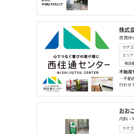
株式
売買仲
カテゴ
エリア
電話
不動産
―不動
行わせ
おお
内科・
カテゴ