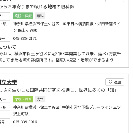
からお年寄りまで頼れる地域の眼科医
リー
病院・医療
眼科
神奈川県横浜市保土ケ谷区 JR東日本横須賀線・湘南新宿ライ
・駅
ン 保土ヶ谷駅
045-335-2171
番号
について―
眼科は、横浜市保土ヶ谷区に昭和63年開業して以来、延べ7万数千
察してきた地域の診療所です。幅広い検査・治療ができるよう...
国立大学
追加
横浜らしさを生かした国際共同研究を推進し、世界に多くの「知」を発信する大学
リー
学校・教育
大学
神奈川県横浜市保土ケ谷区 横浜市営地下鉄ブルーライン 三ツ
・駅
沢上町駅
045-339-3016
番号