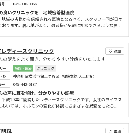
045-336-0066
番号
の良いクリニックを 地域密着型医院
、地域の皆様から信頼される医院となるべく、スタッフ一同が日々
ております。居心地がよく、患者様が気軽に相談できるような居...
町レディースクリニック
追加
んの訴えをよく聞き、分かりやすい診療をいたします
リー
病院・医療
クリニック
神奈川県横浜市保土ケ谷区 相鉄本線 天王町駅
・駅
045-442-6137
番号
んの声に耳を傾け、分かりやすい診療
、平成29年に開院したレディースクリニックです。女性のライフス
においては、ホルモンの変化が体調にさまざまな異変をもたら...
江眼科
追加