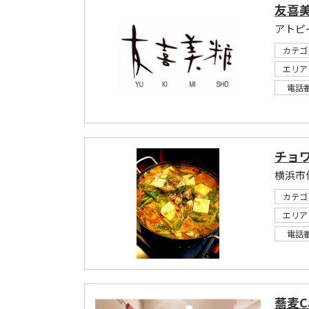
友喜
アトピ
カテゴ
エリア
電話
チョ
横浜市
カテゴ
エリア
電話
蕎麦C