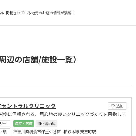
タに掲載されている
地元のお店の情報が満載！
周辺の店舗/施設一覧）
町セントラルクリニック
追加
地域の皆様に信頼される、居心地の良いクリニックづくりを目指しております
リー
病院・医療
消化器内科
神奈川県横浜市保土ケ谷区 相鉄本線 天王町駅
・駅