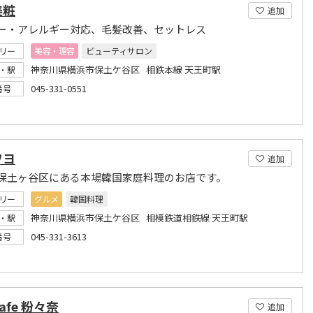
美粧
追加
ー・アレルギー対応、毛髪改善、セットレス
リー
美容・理容
ビューティサロン
神奈川県横浜市保土ケ谷区 相鉄本線 天王町駅
・駅
045-331-0551
番号
ワヨ
追加
保土ヶ谷区にある本場韓国家庭料理のお店です。
リー
グルメ
韓国料理
神奈川県横浜市保土ケ谷区 相模鉄道相鉄線 天王町駅
・駅
045-331-3613
番号
afe 粉々奈
追加