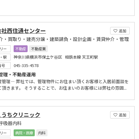
会社西住通センター
追加
介・買取り・建売分譲・建築請負・設計企画・賃貸仲介・管理
リー
不動産
不動産業
神奈川県横浜市保土ケ谷区 相鉄本線 天王町駅
・駅
045-335-4578
番号
管理・不動産運用
産管理― 弊社では、管理物件にお住まい頂くお客様と入居前面談を
て頂きます。 そうすることで、お住まいのお客様には弊社の雰囲...
こうちクリニック
追加
呼吸器内科
リー
病院・医療
内科