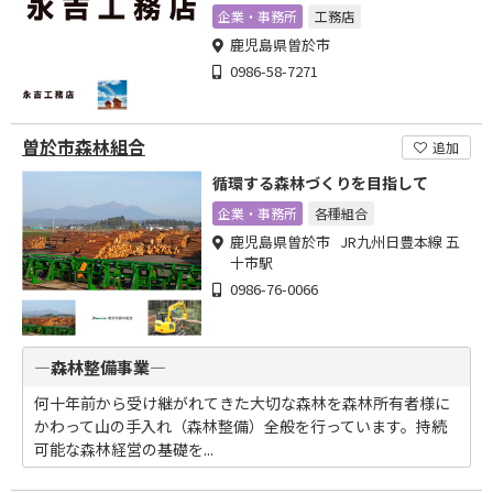
ます
企業・事務所
工務店
鹿児島県曽於市
0986-58-7271
曽於市森林組合
追加
循環する森林づくりを目指して
企業・事務所
各種組合
鹿児島県曽於市 JR九州日豊本線 五
十市駅
0986-76-0066
―森林整備事業―
何十年前から受け継がれてきた大切な森林を森林所有者様に
かわって山の手入れ（森林整備）全般を行っています。持続
可能な森林経営の基礎を...