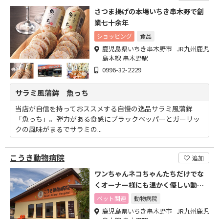
さつま揚げの本場いちき串木野で創
業七十余年
ショッピング
食品
鹿児島県いちき串木野市 JR九州鹿児
島本線 串木野駅
0996-32-2229
サラミ風蒲鉾 魚っち
当店が自信を持っておススメする自慢の逸品サラミ風蒲鉾
「魚っち」。弾力がある食感にブラックペッパーとガーリッ
クの風味がまるでサラミの...
こうき動物病院
追加
ワンちゃんネコちゃんたちだけでな
くオーナー様にも温かく優しい動物
病院
ペット関連
動物病院
鹿児島県いちき串木野市 JR九州鹿児