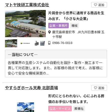
マトヤ技研工業株式会社
追加
片田舎から世界に通用する商品を生
み出す、「小さな大企業」
企業・事務所
機械
鹿児島県曽於市 JR九州日豊本線 五
十市駅
0986-76-0018
―当社について―
各種業界の生産システムの自動化を設計・製作・施工まで一
貫して対応致します。 また、お客様の視点で考え、お客様に
安心で安全な機械装置の...
やすらぎホール天寿 北部斎場
追加
形式にとらわれない、心にふれる葬
儀のお手伝いを致します。
生活・サービス
葬儀社