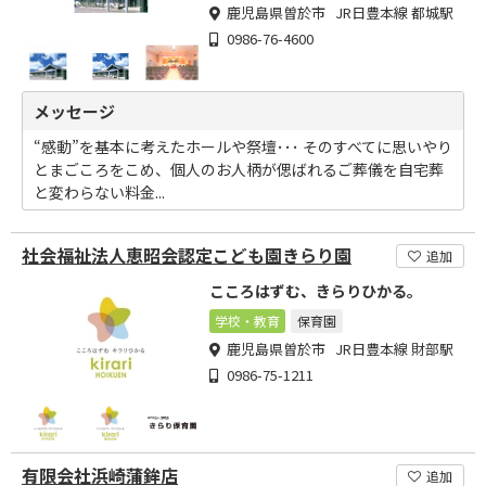
鹿児島県曽於市 JR日豊本線 都城駅
0986-76-4600
メッセージ
“感動”を基本に考えたホールや祭壇･･･ そのすべてに思いやり
とまごころをこめ、個人のお人柄が偲ばれるご葬儀を自宅葬
と変わらない料金...
社会福祉法人恵昭会認定こども園きらり園
追加
こころはずむ、きらりひかる。
学校・教育
保育園
鹿児島県曽於市 JR日豊本線 財部駅
0986-75-1211
有限会社浜崎蒲鉾店
追加