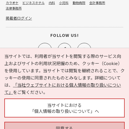
カラオケ
ビジネスホテル
内科
小児科
動物病院
会計事務所
法律事務所
掲載者ログイン
FOLLOW US!
当サイトでは、利用者が当サイトを閲覧する際のサービス向
上およびサイトの利用状況把握のため、クッキー（Cookie）
を使用しています。当サイトでは閲覧を継続されることで、ク
e-NAVITA（イーナビタ）とは？
お気に入り
ヘルプ
ッキーの使用に同意されたものとみなします。詳細について
利用規約
個人情報の取り扱いについて
運営会社
は、
「当社ウェブサイトにおける個人情報の取り扱いについ
サイトマップ
広告掲載に関するお問い合わせ
て」
をご覧ください。
サイトの内容に関するお問い合わせ
当サイトにおける
「個人情報の取り扱いについて」へ
同意する