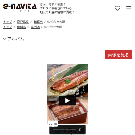
さぁ、今すぐ検索！
ナビタに掲載されている
地元のお店の情報が満載！
トップ
鹿児島県
指宿市
株式会社大新
トップ
食料品
専門店
株式会社大新
アルバム
画像を見る