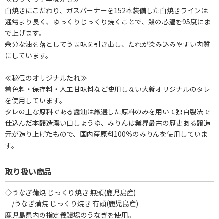
白焼きにこだわり、ガスバーナーを152本装備した白焼きラインは
通常より長く、ゆっくりじっくり焼くことで、鰻の芯温を95度にま
で上げます。
余分な油を落としてうま味を引き出し、たれが染み込みやすい肉質
にしています。
≪秘伝のオリジナルたれ≫
着色料・保存料・人工甘味料など使用しない大新オリジナルのタレ
を使用しています。
タレの主な原料である醤油は厳選した原料のみを用いて独自製法で
仕込んだ本醸造濃い口しょうゆ、みりんは業界最古の歴史ある醸造
元が造り上げたもので、国内産原料100％のみりんを使用していま
す。
取り扱い商品
◇うなぎ蒲焼 じっくり焼き 無頭(鹿児島産)
/うなぎ蒲焼 じっくり焼き 有頭(鹿児島産)
鹿児島県内の指定養鰻場のうなぎを使用。