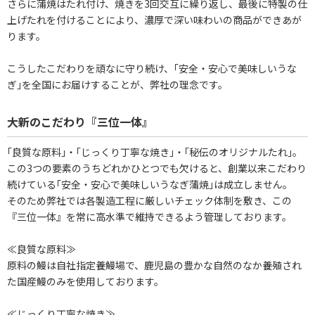
さらに蒲焼はたれ付け、焼きを3回交互に繰り返し、最後に特製の仕
上げたれを付けることにより、濃厚で深い味わいの商品ができあが
ります。
こうしたこだわりを頑なに守り続け、｢安全・安心で美味しいうな
ぎ｣を全国にお届けすることが、弊社の理念です。
大新のこだわり『三位一体』
｢良質な原料｣・｢じっくり丁寧な焼き｣・｢秘伝のオリジナルたれ｣。
この3つの要素のうちどれかひとつでも欠けると、創業以来こだわり
続けている｢安全・安心で美味しいうなぎ蒲焼｣は成立しません。
そのため弊社では各製造工程に厳しいチェック体制を敷き、この
『三位一体』を常に高水準で維持できるよう管理しております。
≪良質な原料≫
原料の鰻は自社指定養鰻場で、鹿児島の豊かな自然のなか養殖され
た国産鰻のみを使用しております。
≪じっくり丁寧な焼き≫