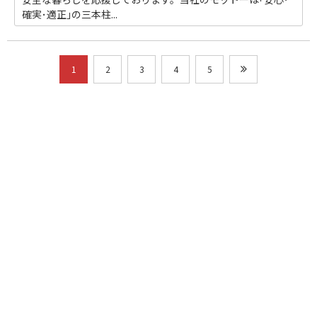
確実･適正｣の三本柱...
1
2
3
4
5