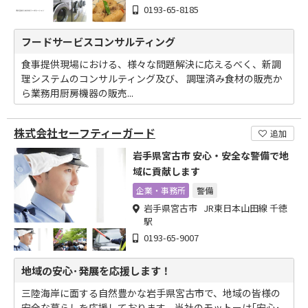
0193-65-8185
フードサービスコンサルティング
食事提供現場における、様々な問題解決に応えるべく、新調
理システムのコンサルティング及び、 調理済み食材の販売か
ら業務用厨房機器の販売...
株式会社セーフティーガード
追加
岩手県宮古市 安心・安全な警備で地
域に貢献します
企業・事務所
警備
岩手県宮古市 JR東日本山田線 千徳
駅
0193-65-9007
地域の安心･発展を応援します！
三陸海岸に面する自然豊かな岩手県宮古市で、地域の皆様の
安全な暮らしを応援しております。当社のモットーは｢安心･