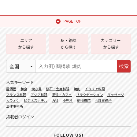
PAGE TOP
エリア
駅・路線
カテゴリー
から探す
から探す
から探す
検索
人気キーワード
居酒屋
和食
焼き鳥
懐石・会席料理
焼肉
イタリア料理
フランス料理
アジア料理
喫茶・カフェ
リラクゼーション
マッサージ
カラオケ
ビジネスホテル
内科
小児科
動物病院
会計事務所
法律事務所
掲載者ログイン
FOLLOW US!