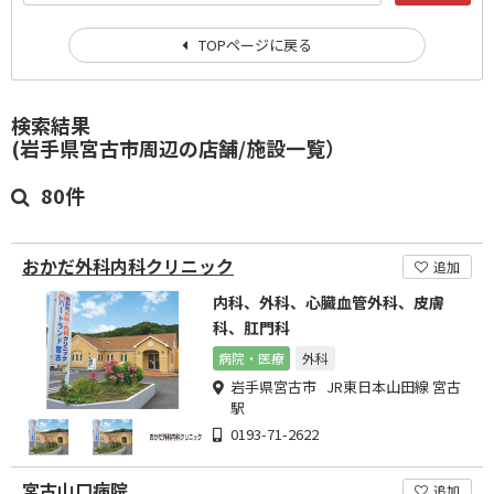
TOPページに戻る
検索結果
(岩手県宮古市周辺の店舗/施設一覧）
80件
おかだ外科内科クリニック
追加
内科、外科、心臓血管外科、皮膚
科、肛門科
病院・医療
外科
岩手県宮古市 JR東日本山田線 宮古
駅
0193-71-2622
宮古山口病院
追加