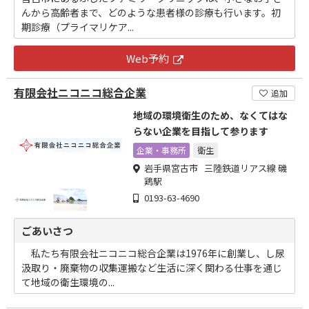
んから高齢者まで、どのような患者様の診療も行います。初
期診療（プライマリケア...
Web予約
有限会社ニコニコ総合企業
追加
地域の環境衛生のため、なくてはな
らない企業を目指して参ります
企業・事務所
衛生
岩手県宮古市 三陸鉄道リアス線 磯
鶏駅
0193-63-4690
ごあいさつ
私たち有限会社ニコニコ総合企業は1976年に創業し、し尿
汲取り・廃棄物の収集運搬など生活に深く関わる仕事を通じ
て地域の衛生環境の...