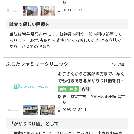
駅
0193-65-7700
誠実で優しい医療を
当院は岩手県宮古市にて、脳神経内科や一般内科の診療して
おります。JR宮古駅から徒歩1分でお越しいただける立地で
あり、バスでの通院も...
ふじたファミリークリニック
追加
お子さんからご高齢の方まで、なん
でも相談できるかかりつけ医を目指
します
病院・医療
内科
岩手県宮古市 JR東日本山田線 宮古
駅
0193-65-8211
「かかりつけ医」として
宮古市にあるふじたファミリークリニックは、小さなお子さ