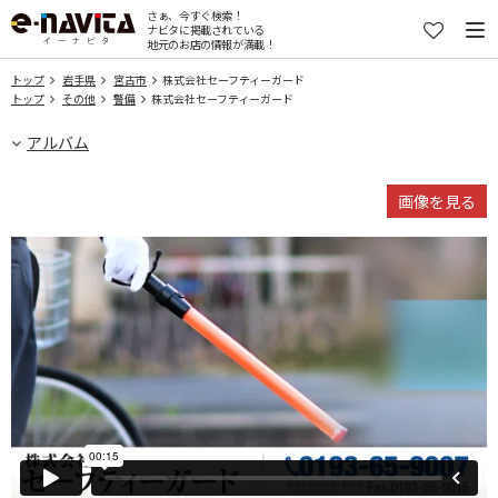
さぁ、今すぐ検索！
ナビタに掲載されている
地元のお店の情報が満載！
トップ
岩手県
宮古市
株式会社セーフティーガード
トップ
その他
警備
株式会社セーフティーガード
アルバム
画像を見る