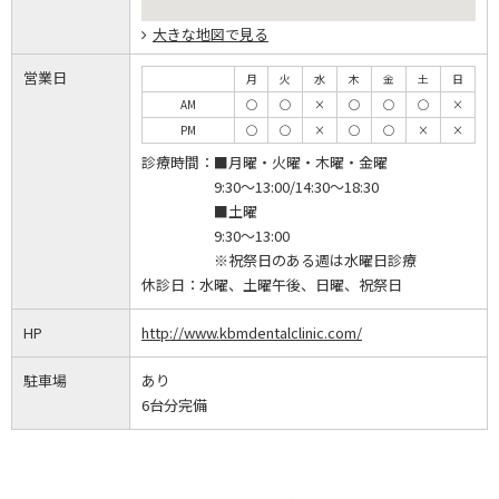
大きな地図で見る
営業日
月
火
水
木
金
土
日
AM
◯
◯
×
◯
◯
◯
×
PM
◯
◯
×
◯
◯
×
×
診療時間：
■月曜・火曜・木曜・金曜
9:30～13:00/14:30～18:30
■土曜
9:30～13:00
※祝祭日のある週は水曜日診療
休診日：
水曜、土曜午後、日曜、祝祭日
HP
http://www.kbmdentalclinic.com/
駐車場
あり
6台分完備