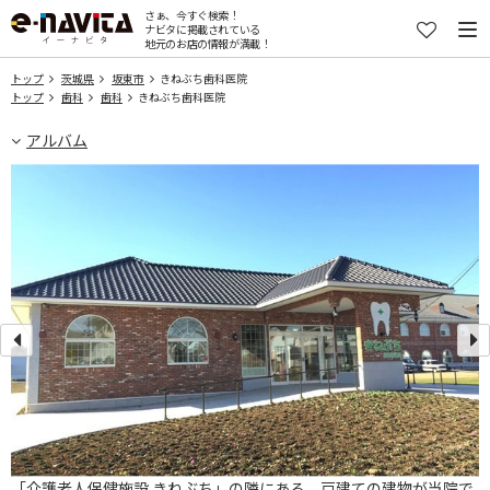
さぁ、今すぐ検索！
ナビタに掲載されている
地元のお店の情報が満載！
トップ
茨城県
坂東市
きねぶち歯科医院
トップ
歯科
歯科
きねぶち歯科医院
アルバム
担
「介護老人保健施設 きねぶち」の隣にある、戸建ての建物が当院で