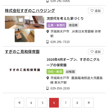
029-241-5056
株式会社すぎのこハウジング
追加
次世代を考えた家づくり
企業・事務所
建設業
茨城県水戸市 JR東日本常磐線 赤塚
駅
029-291-7323
すぎのこ見和保育園
追加
2020年4月オープン、すぎのこグル
ープの保育園
学校・教育
幼稚園
茨城県水戸市 鹿島臨海鉄道大洗鹿島
線 東水戸駅
029-350-2330
4
5
6
7
8