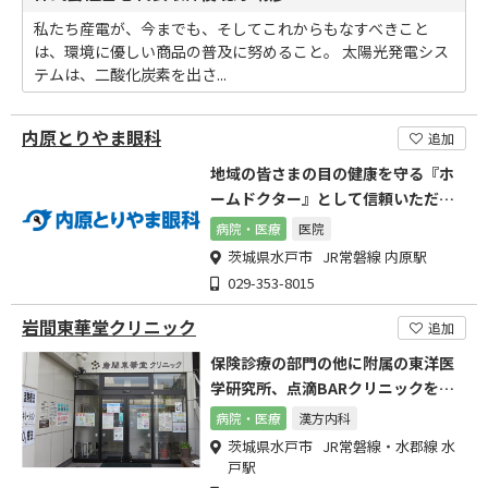
私たち産電が、今までも、そしてこれからもなすべきこと
は、環境に優しい商品の普及に努めること。 太陽光発電シス
テムは、二酸化炭素を出さ...
内原とりやま眼科
追加
地域の皆さまの目の健康を守る『ホ
ームドクター』として信頼いただけ
る眼科医を目指します
病院・医療
医院
茨城県水戸市 JR常磐線 内原駅
029-353-8015
岩間東華堂クリニック
追加
保険診療の部門の他に附属の東洋医
学研究所、点滴BARクリニックを併
設しています。
病院・医療
漢方内科
茨城県水戸市 JR常磐線・水郡線 水
戸駅