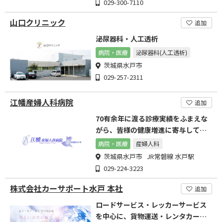
029-300-7110
山口クリニック
追加
泌尿器科・人工透析
病院・医療
泌尿器科(人工透析)
茨城県水戸市
029-257-2311
江幡産婦人科病院
追加
70有余年に渡る診療実績をふまえな
がら、皆様の健康増進に寄与してま
いります。
病院・医療
産婦人科
茨城県水戸市 JR常磐線 水戸駅
029-224-3223
株式会社カーサポート水戸 本社
追加
ロードサービス・レッカーサービス
を中心に、貨物運送・レンタカー業