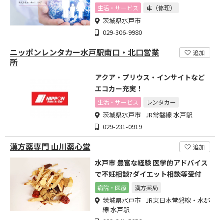
務など
生活・サービス
車（修理）
茨城県水戸市
029-306-9980
ニッポンレンタカー水戸駅南口・北口営業
追加
所
アクア・プリウス・インサイトなど
エコカー充実！
生活・サービス
レンタカー
茨城県水戸市 JR常磐線 水戸駅
029-231-0919
漢方薬専門 山川薬心堂
追加
水戸市 豊富な経験 医学的アドバイス
で不妊相談?ダイエット相談等受付
病院・医療
漢方薬局
茨城県水戸市 JR東日本常磐線・水郡
線 水戸駅