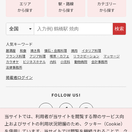
エリア
駅・路線
カテゴリー
から探す
から探す
から探す
検索
人気キーワード
居酒屋
和食
焼き鳥
懐石・会席料理
焼肉
イタリア料理
フランス料理
アジア料理
喫茶・カフェ
リラクゼーション
マッサージ
カラオケ
ビジネスホテル
内科
小児科
動物病院
会計事務所
法律事務所
掲載者ログイン
FOLLOW US!
当サイトでは、利用者が当サイトを閲覧する際のサービス向
上およびサイトの利用状況把握のため、クッキー（Cookie）
を使用しています。当サイトでは閲覧を継続されることで、ク
e-NAVITA（イーナビタ）とは？
お気に入り
ヘルプ