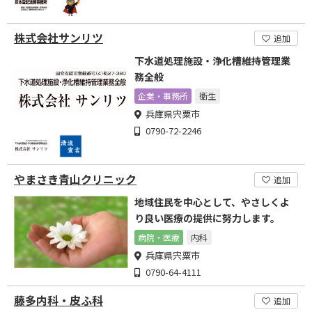
株式会社サンリツ
追加
下水道処理施設・浄化槽維持管理業
務全般
企業・事務所
衛生
兵庫県宍粟市
0790-72-2246
やまさき青山クリニック
追加
地域住民を中心として、やさしくよ
り良い医療の提供に努力します。
病院・医療
内科
兵庫県宍粟市
0790-64-4111
藤多内科・皮ふ科
追加