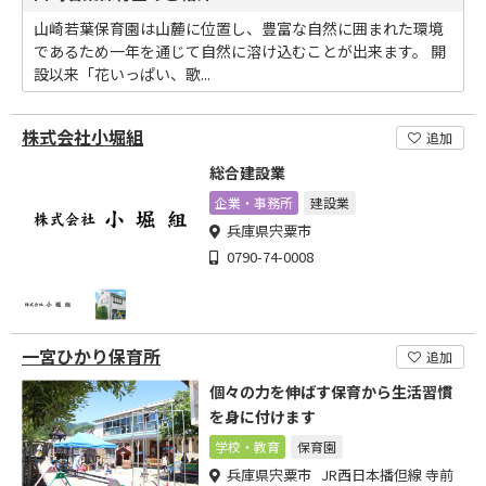
山崎若葉保育園は山麓に位置し、豊富な自然に囲まれた環境
であるため一年を通じて自然に溶け込むことが出来ます。 開
設以来「花いっぱい、歌...
株式会社小堀組
追加
総合建設業
企業・事務所
建設業
兵庫県宍粟市
0790-74-0008
一宮ひかり保育所
追加
個々の力を伸ばす保育から生活習慣
を身に付けます
学校・教育
保育園
兵庫県宍粟市 JR西日本播但線 寺前