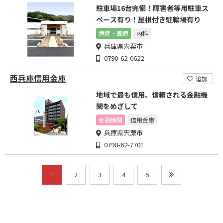
駐車場16台完備！障害者等用駐車ス
ペース有り！屋根付き駐輪場有り
病院・医療
内科
兵庫県宍粟市
0790-62-0622
西兵庫信用金庫
追加
地域で最も信用、信頼される金融機
関をめざして
金融機関
信用金庫
兵庫県宍粟市
0790-62-7701
1
2
3
4
5