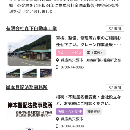
郷土の発展をと昭和34年に株式会社帝国電機製作所様の御指
導を受け発足致しました...
有限会社森下自動車工業
追加
車検、整備、修理等お車のご相談お
任せ下さい。クレーン作業全般・事
故救援二十四時間体制
生活・サービス
車（車検）
兵庫県宍粟市 JR姫新線 播磨新宮駅
0790-74-0985
岸本登記法務事務所
追加
相続・不動産名義変更・会社設立な
ど、お気軽にご相談ください。
法律・会計関連
測量登記
兵庫県宍粟市
0790-64-0038