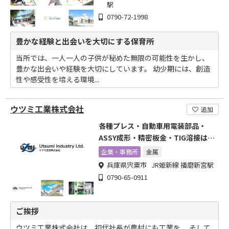
駅
0790-72-1998
豊かな経験と出会いを大切にする保育所
当所では、一人一人の子供が秘めた無限の可能性を生かし、
豊かな出会いや経験を大切にしています。 幼少期には、創造
性や感受性を培える環境...
ウツミ工業株式会社
追加
各種プレス・自動車用電装部品・
ASSY成形・精密板金・TIG溶接はお
任せ下さい。
企業・事務所
金属
兵庫県宍粟市 JR姫新線 播磨新宮駅
0790-65-0911
ご挨拶
ウツミ工業株式会社は、初代社長が農村にも工業を、 そして