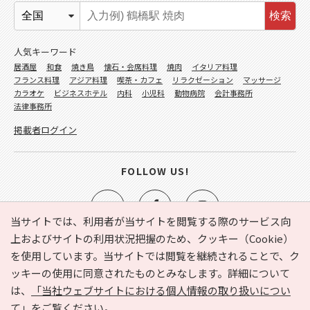
検索
人気キーワード
居酒屋
和食
焼き鳥
懐石・会席料理
焼肉
イタリア料理
フランス料理
アジア料理
喫茶・カフェ
リラクゼーション
マッサージ
カラオケ
ビジネスホテル
内科
小児科
動物病院
会計事務所
法律事務所
掲載者ログイン
FOLLOW US!
当サイトでは、利用者が当サイトを閲覧する際のサービス向
上およびサイトの利用状況把握のため、クッキー（Cookie）
を使用しています。当サイトでは閲覧を継続されることで、ク
e-NAVITA（イーナビタ）とは？
お気に入り
ヘルプ
ッキーの使用に同意されたものとみなします。詳細について
利用規約
個人情報の取り扱いについて
運営会社
は、
「当社ウェブサイトにおける個人情報の取り扱いについ
サイトマップ
広告掲載に関するお問い合わせ
て」
をご覧ください。