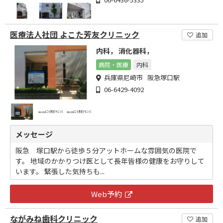
医療法人社団 よこた芳友クリニック
追加
内科， 消化器科，
病院・医療
内科
兵庫県尼崎市 阪急塚口駅
06-6429-4092
メッセージ
阪急 塚口駅から徒歩５分アットホームな雰囲気の医院で
す。 地域のかかりつけ医として長年皆様の健康をお守りして
います。 緊張した気持ちも...
Web予約
ながみね歯科クリニック
追加