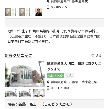
兵庫県尼崎市 阪神尼崎駅
06-4868-5550
昭和37年生まれ 兵庫県姫路市出身 専門医資格など 医学博士
（心臓電気生理・不整脈） 日本循環器学会認定循環器専門医
日本内科学会認定内科専門...
新藤クリニック
追加
健康寿命を大切に、相談は当クリニ
ックまで
病院・医療
内科
兵庫県尼崎市 阪急 武庫之荘駅
06-6434-1008
院長：新藤 高士 （しんどう たかし）