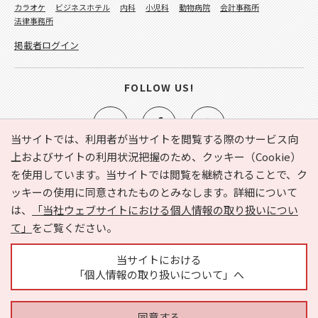
カラオケ
ビジネスホテル
内科
小児科
動物病院
会計事務所
法律事務所
掲載者ログイン
FOLLOW US!
当サイトでは、利用者が当サイトを閲覧する際のサービス向
上およびサイトの利用状況把握のため、クッキー（Cookie）
を使用しています。当サイトでは閲覧を継続されることで、ク
e-NAVITA（イーナビタ）とは？
お気に入り
ヘルプ
ッキーの使用に同意されたものとみなします。詳細について
利用規約
個人情報の取り扱いについて
運営会社
は、
「当社ウェブサイトにおける個人情報の取り扱いについ
サイトマップ
広告掲載に関するお問い合わせ
て」
をご覧ください。
サイトの内容に関するお問い合わせ
当サイトにおける
「個人情報の取り扱いについて」へ
同意する