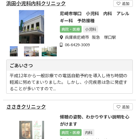
浜田小児科内科クリニック
追加
尼崎市塚口 小児科 内科 アレル
ギー科 予防接種
病院・医療
小児科
兵庫県尼崎市 阪急 塚口駅
06-6429-3009
ごあいさつ
平成12年から一般診療での電話自動予約を導入し待ち時間の
軽減に努めてまいりました。 しかし、小児疾患は急に発症す
ることが多いですので...
ささきクリニック
追加
傾聴の姿勢、わかりやすい説明を心
がけます
病院・医療
内科