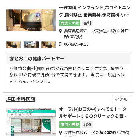
一般歯科,インプラント,ホワイトニン
グ,歯列矯正,審美歯科,予防歯科,小児
歯科,歯周病等
病院・医療
歯科
兵庫県尼崎市 JR東海道本線(JR神戸
線) 立花駅
06-4869-4618
歯とお口の健康パートナー
尼崎市の歯科(歯医者)ながみね歯科クリニックです。最寄り
駅はJR立花駅で徒歩1分で来院できます。 当院は一般歯科は
もちろん、インプラ...
坪田歯科医院
追加
オーラル(お口の中)すべてをトータ
ルサポートするのクリニックを目指
しています。
病院・医療
歯科
兵庫県尼崎市 JR東海道本線(神戸線)