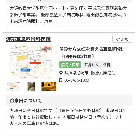
大阪教育大学附属池田小・中・高を経て 平成元年慶應義塾大
学医学部卒業。 慶應義塾大学病院眼科､亀田総合病院眼科､立
川共済病院眼科、東京...
渡部耳鼻咽喉科医院
追加
開設から50年を超える耳鼻咽喉科
（現院長は2代目）
病院・医療
耳鼻いんこう科
兵庫県尼崎市 阪急武庫之荘
06-6436-1009
診察日について
火曜日は全日休診です（月曜日が休日でも休診） 水曜日は午
前・午後とも診療致します 木曜日は検査日（予約制）です
火・木の耳鼻科診療はあ...