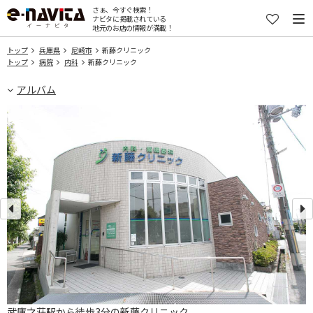
さぁ、今すぐ検索！
ナビタに掲載されている
地元のお店の情報が満載！
トップ
兵庫県
尼崎市
新藤クリニック
トップ
病院
内科
新藤クリニック
アルバム
武庫之荘駅から徒歩3分の新藤クリニック