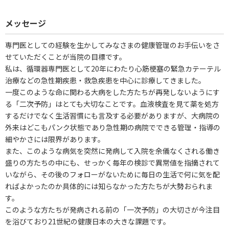
メッセージ
専門医としての経験を生かしてみなさまの健康管理のお手伝いをさ
せていただくことが当院の目標です。
私は、循環器専門医として20年にわたり心筋梗塞の緊急カテーテル
治療などの急性期疾患・救急疾患を中心に診療してきました。
一度このような命に関わる大病をした方たちが再発しないようにす
る「二次予防」はとても大切なことです。血液検査を見て薬を処方
するだけでなく生活習慣にも言及する必要がありますが、大病院の
外来はどこもパンク状態であり急性期の病院でできる管理・指導の
細やかさには限界があります。
また、このような病気を突然に発病して入院を余儀なくされる働き
盛りの方たちの中にも、せっかく毎年の検診で異常値を指摘されて
いながら、その後のフォローがないために毎日の生活で何に気を配
ればよかったのか具体的には知らなかった方たちが大勢おられま
す。
このような方たちが発病される前の「一次予防」の大切さが今注目
を浴びており21世紀の健康日本の大きな課題です。