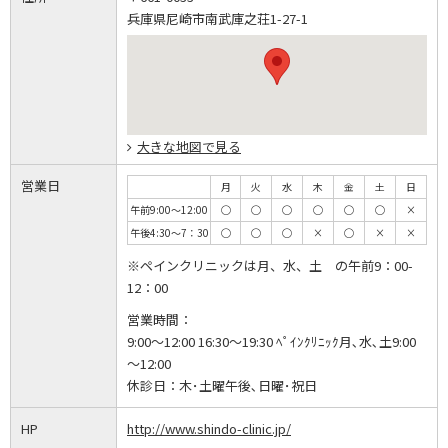
兵庫県尼崎市南武庫之荘1-27-1
大きな地図で見る
営業日
月
火
水
木
金
土
日
午前9:00～12:00
◯
◯
◯
◯
◯
◯
×
午後4:30～7：30
◯
◯
◯
×
◯
×
×
※ペインクリニックは月、水、土 の午前9：00-
12：00
営業時間：
9:00～12:00 16:30～19:30 ﾍﾟｲﾝｸﾘﾆｯｸ月､水､土9:00
～12:00
休診日：
木･土曜午後､日曜･祝日
HP
http://www.shindo-clinic.jp/