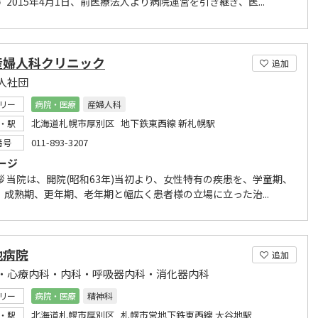
 2015年4月1日、前医療法人より病院運営を引き継ぎ、医...
産婦人科クリニック
追加
人社団
リー
病院・医療
産婦人科
北海道札幌市厚別区 地下鉄東西線 新札幌駅
・駅
011-893-3207
番号
ージ
拶 当院は、開院(昭和63年)当初より、女性特有の疾患を、学童期、
、成熟期、更年期、老年期と幅広く患者様の立場に立った治...
地病院
追加
・心療内科・内科・呼吸器内科・消化器内科
リー
病院・医療
精神科
北海道札幌市厚別区 札幌市営地下鉄東西線 大谷地駅
・駅