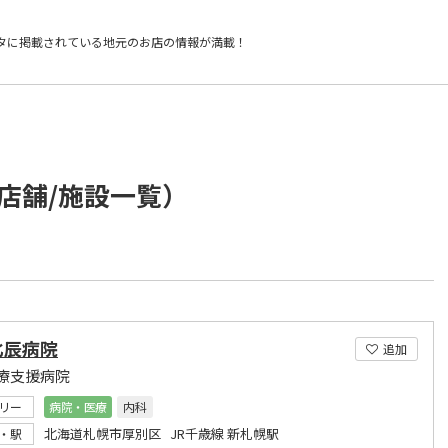
タに掲載されている
地元のお店の情報が満載！
店舗/施設一覧）
北辰病院
追加
療支援病院
リー
病院・医療
内科
北海道札幌市厚別区 JR千歳線 新札幌駅
・駅