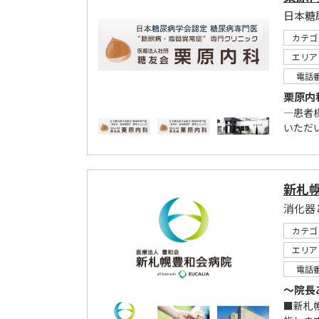
カテゴ
エリア
電話
栗原内
―患者
いただ
新札
消化器
カテゴ
エリア
電話
～院長
■新札