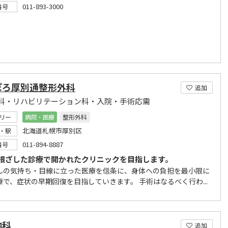
011-893-3000
番号
ぽろ厚別通整形外科
追加
科・リハビリテーション科・入院・手術応需
リー
病院・医療
整形外科
北海道札幌市厚別区
・駅
011-894-8887
番号
根ざした診療で開かれたクリニックを目指します。
んの気持ち・目線に立った医療を信条に、身体への負担を最小限に
療で、症状の早期回復を目指していきます。 手術はなるべく行わ...
内科
追加