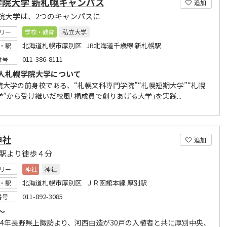
学院大学 新札幌キャンパス
追加
院大学は、2つのキャンパスに
リー
学校・教育
私立大学
北海道札幌市厚別区 JR北海道千歳線 新札幌駅
・駅
011-386-8111
番号
人札幌学院大学について
院大学の前身校である、“札幌文科専門学院”“札幌短期大学”“札幌
”から受け継いだ校風｢構成員で創りあげる大学｣を実践...
神社
追加
別駅より徒歩４分
リー
神社
神社
北海道札幌市厚別区 ＪＲ函館本線 厚別駅
・駅
011-892-3085
番号
～
4年長野県上諏訪より、河西由造が30戸の入植者と共に厚別中央、