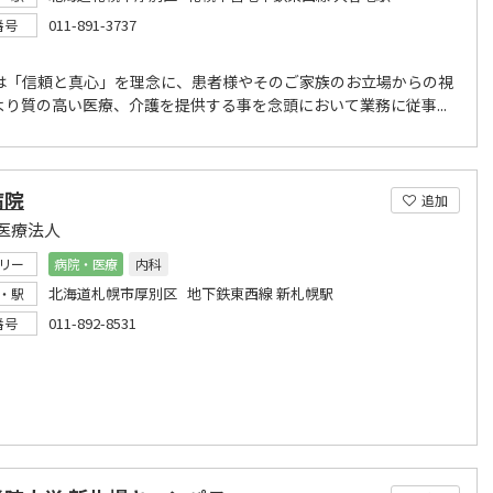
011-891-3737
番号
は「信頼と真心」を理念に、患者様やそのご家族のお立場からの視
より質の高い医療、介護を提供する事を念頭において業務に従事...
病院
追加
医療法人
リー
病院・医療
内科
北海道札幌市厚別区 地下鉄東西線 新札幌駅
・駅
011-892-8531
番号