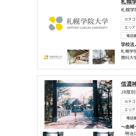
札幌
札幌学
カテゴ
エリア
電話
学校法
札幌学
商科大学
信濃
JR厚
カテゴ
エリア
電話
～由緒
明治1