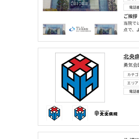
電話
ご挨拶
当院で
点で、
北央
勇気会
カテゴ
エリア
電話