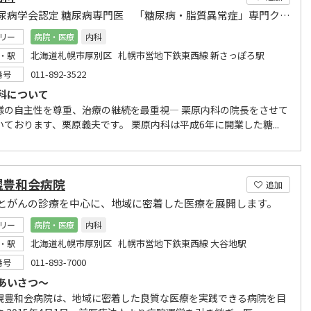
日本糖尿病学会認定 糖尿病専門医 「糖尿病・脂質異常症」専門クリニック
リー
病院・医療
内科
北海道札幌市厚別区 札幌市営地下鉄東西線 新さっぽろ駅
・駅
011-892-3522
番号
科について
様の自主性を尊重、治療の継続を最重視― 栗原内科の院長をさせて
いております、栗原義夫です。 栗原内科は平成6年に開業した糖...
幌豊和会病院
追加
とがんの診療を中心に、地域に密着した医療を展開します。
リー
病院・医療
内科
北海道札幌市厚別区 札幌市営地下鉄東西線 大谷地駅
・駅
011-893-7000
番号
あいさつ～
幌豊和会病院は、地域に密着した良質な医療を実践できる病院を目