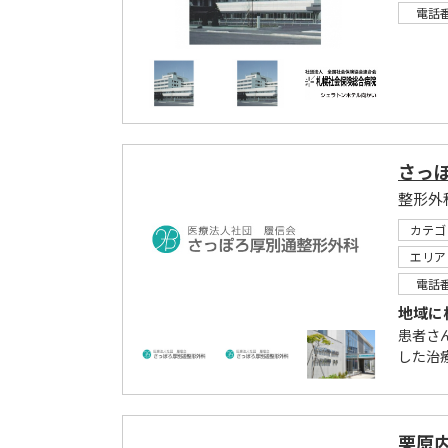
電話
さっ
整形外
カテゴ
エリア
電話
地域に
患者さ
した治
栗原