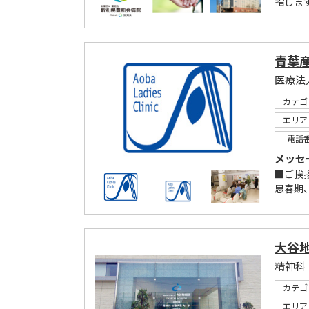
指します
青葉
医療法
カテゴ
エリア
電話
メッセ
■ご挨
思春期
大谷
精神科
カテゴ
エリア