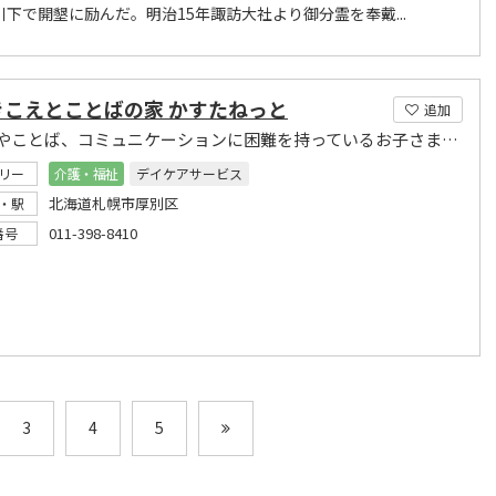
川下で開墾に励んだ。明治15年諏訪大社より御分霊を奉戴...
きこえとことばの家 かすたねっと
追加
きこえやことば、コミュニケーションに困難を持っているお子さま対象
リー
介護・福祉
デイケアサービス
北海道札幌市厚別区
・駅
011-398-8410
番号
3
4
5