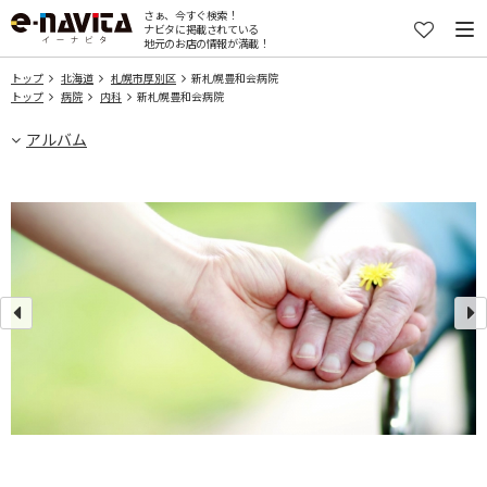
さぁ、今すぐ検索！
ナビタに掲載されている
地元のお店の情報が満載！
トップ
北海道
札幌市厚別区
新札幌豊和会病院
トップ
病院
内科
新札幌豊和会病院
アルバム