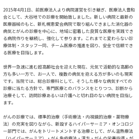
2015年4月1日、前医療法人より病院運営を引き継ぎ、医療法人豊和
会として、大谷地での診療を開始致しました。新しい病院と最新の
医療器械のもと、新札幌恵愛会病院で取り組んできました消化器の
病気とがんの診療を中心に、地域に密着した良質な医療を実践でき
る病院作りを継続し、強化して参ります。これまでと変わらない診
療体制・スタッフ一同、チーム医療の推進を図り、安全で信頼でき
る医療を目指します。
世界一急速に進む超高齢社会を迎えた現在、元気で活動的な高齢の
方も多い一方で、お一人で、複数の病気を抱える方が多いのも現実
です。当院では、総合診療科として、そうした様々な病気すべての
診療に当たる方針で、専門医療とのバランスをとりつつ、診断から
治療そして、訪問診療あるいは介護へと切れ目のない病院を目指し
ます。
がんの診療では、標準的治療（手術療法・内視鏡的治療・薬物療
法）の充実を図りながら、新設するハイパーサーミア・オンコロジ
ー部門では、がんをトリートメントする治療として、がん温熱療法
（ハイパーサーミア）・がん免疫療法・漢方・がんの栄養指導・が