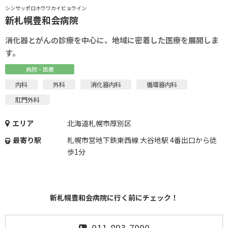
シンサッポロホウワカイビョウイン
新札幌豊和会病院
消化器とがんの診療を中心に、地域に密着した医療を展開しま
す。
病院・医療
内科
外科
消化器内科
循環器内科
肛門外科
エリア
北海道札幌市厚別区
最寄り駅
札幌市営地下鉄東西線 大谷地駅 4番出口から徒
歩1分
新札幌豊和会病院に行く前にチェック！
011-893-7000