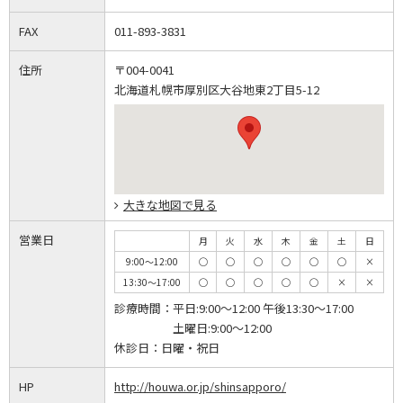
FAX
011-893-3831
住所
〒004-0041
北海道札幌市厚別区大谷地東2丁目5-12
大きな地図で見る
営業日
月
火
水
木
金
土
日
9:00～12:00
◯
◯
◯
◯
◯
◯
×
13:30～17:00
◯
◯
◯
◯
◯
×
×
診療時間：
平日:9:00～12:00 午後13:30～17:00
土曜日:9:00～12:00
休診日：
日曜・祝日
HP
http://houwa.or.jp/shinsapporo/