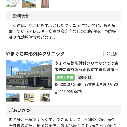
―診療方針―
私達は、小児科を中心としたクリニックで、特に、最近増
加しているアレルギー疾患や感染症などの診断治療、予防接
種や乳幼児健診などの予...
やまぐち整形外科クリニック
追加
やまぐち整形外科クリニックでは患
者様に寄り添った親切丁寧な診療を
心掛けています
病院・医療
整形外科
福島県郡山市 JR東日本各線 郡山駅
024-926-0075
ごあいさつ
患者様が元気で明るく生活できるように、疼痛の治療、骨折
等外傷の治療、転倒の予防、および転倒に伴う骨折の治療に