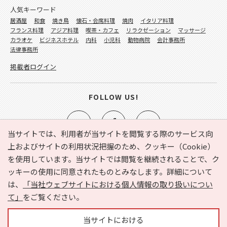
人気キーワード
居酒屋
和食
焼き鳥
懐石・会席料理
焼肉
イタリア料理
フランス料理
アジア料理
喫茶・カフェ
リラクゼーション
マッサージ
カラオケ
ビジネスホテル
内科
小児科
動物病院
会計事務所
法律事務所
掲載者ログイン
FOLLOW US!
当サイトでは、利用者が当サイトを閲覧する際のサービス向
上およびサイトの利用状況把握のため、クッキー（Cookie）
を使用しています。当サイトでは閲覧を継続されることで、ク
e-NAVITA（イーナビタ）とは？
お気に入り
ヘルプ
ッキーの使用に同意されたものとみなします。詳細について
利用規約
個人情報の取り扱いについて
運営会社
は、
「当社ウェブサイトにおける個人情報の取り扱いについ
サイトマップ
広告掲載に関するお問い合わせ
て」
をご覧ください。
サイトの内容に関するお問い合わせ
当サイトにおける