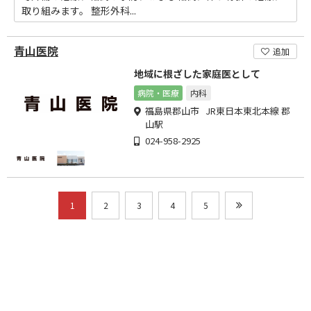
取り組みます。 整形外科...
青山医院
追加
地域に根ざした家庭医として
病院・医療
内科
福島県郡山市 JR東日本東北本線 郡
山駅
024-958-2925
1
2
3
4
5