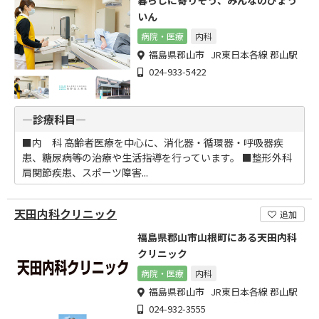
暮らしに寄りそう、みんなのびょう
いん
病院・医療
内科
福島県郡山市 JR東日本各線 郡山駅
024-933-5422
―診療科目―
■内 科 高齢者医療を中心に、消化器・循環器・呼吸器疾
患、糖尿病等の治療や生活指導を行っています。 ■整形外科
肩関節疾患、スポーツ障害...
天田内科クリニック
追加
福島県郡山市山根町にある天田内科
クリニック
病院・医療
内科
福島県郡山市 JR東日本各線 郡山駅
024-932-3555