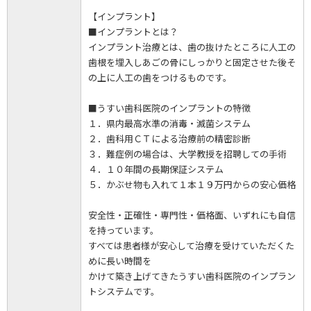
【インプラント】
■インプラントとは？
インプラント治療とは、歯の抜けたところに人工の
歯根を埋入しあごの骨にしっかりと固定させた後そ
の上に人工の歯をつけるものです。
■うすい歯科医院のインプラントの特徴
１．県内最高水準の消毒・滅菌システム
２．歯科用ＣＴによる治療前の精密診断
３．難症例の場合は、大学教授を招聘しての手術
４．１０年間の長期保証システム
５．かぶせ物も入れて１本１９万円からの安心価格
安全性・正確性・専門性・価格面、いずれにも自信
を持っています。
すべては患者様が安心して治療を受けていただくた
めに長い時間を
かけて築き上げてきたうすい歯科医院のインプラン
トシステムです。