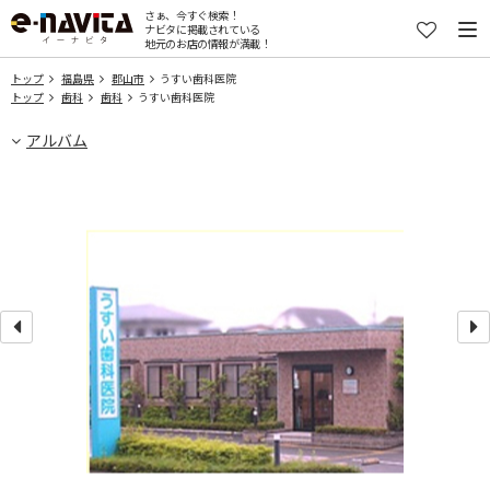
さぁ、今すぐ検索！
ナビタに掲載されている
地元のお店の情報が満載！
トップ
福島県
郡山市
うすい歯科医院
トップ
歯科
歯科
うすい歯科医院
アルバム