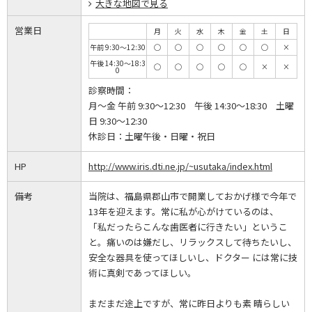
大きな地図で見る
営業日
月
火
水
木
金
土
日
午前 9:30～12:30
◯
◯
◯
◯
◯
◯
×
午後 14:30～18:3
◯
◯
◯
◯
◯
×
×
0
診察時間：
月～金 午前 9:30～12:30 午後 14:30～18:30 土曜
日 9:30～12:30
休診日：
土曜午後・日曜・祝日
HP
http://www.iris.dti.ne.jp/~usutaka/index.html
備考
当院は、福島県郡山市で開業しておかげ様で今年で
13年を迎えます。常に私が心がけているのは、
「私だったらこんな歯医者に行きたい」というこ
と。痛いのは嫌だし、リラックスして待ちたいし、
安全な器具を使ってほしいし、ドクター には常に技
術に真剣であってほしい。
まだまだ途上ですが、常に昨日よりも素 晴らしい