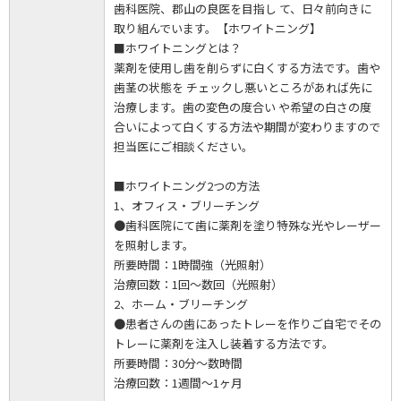
歯科医院、郡山の良医を目指し て、日々前向きに
取り組んでいます。【ホワイトニング】
■ホワイトニングとは？
薬剤を使用し歯を削らずに白くする方法です。歯や
歯茎の状態を チェックし悪いところがあれば先に
治療します。歯の変色の度合い や希望の白さの度
合いによって白くする方法や期間が変わりますので
担当医にご相談ください。
■ホワイトニング2つの方法
1、オフィス・ブリーチング
●歯科医院にて歯に薬剤を塗り特殊な光やレーザー
を照射します。
所要時間：1時間強（光照射）
治療回数：1回～数回（光照射）
2、ホーム・ブリーチング
●患者さんの歯にあったトレーを作りご自宅でその
トレーに薬剤を注入し装着する方法です。
所要時間：30分～数時間
治療回数：1週間～1ヶ月