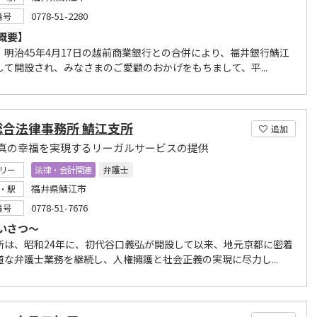
0778-51-2280
番号
概要】
、明治45年4月17日の越前商業銀行との合併により、福井銀行鯖江
して開設され、みなさまのご愛顧のおかげをもちまして、平...
総合法律事務所 鯖江支所
追加
真の幸福を実現するリーガルサービスの提供
リー
法律・会計関連
弁護士
福井県鯖江市
・駅
0778-51-7676
番号
いさつ～
所は、昭和24年に、初代谷口義弘が開設して以来、地元京都に密着
道な弁護士業務を継続し、人権擁護と社会正義の実現に尽力し...