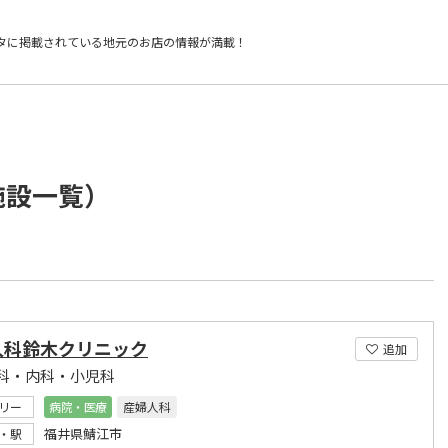
タに掲載されている
地元のお店の情報が満載！
施設一覧）
人科鈴木クリニック
追加
科・内科・小児科
リー
病院・医療
産婦人科
福井県鯖江市
・駅