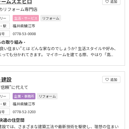
ォームスエヒロ
追加
のリフォーム専門店
リー
生活・サービス
リフォーム
福井県鯖江市
・駅
0778-53-0008
番号
ちの取り組み -
“良い住まい”とは どんな家なのでしょうか? 生活スタイルや好み、
よっても分かれてきます。 マイホームを建てる際、やはり「高...
ト建設
追加
“信頼”に代えて
リー
企業・事務所
リフォーム
福井県鯖江市
・駅
0778-52-3203
番号
快適の住空間
建設では、さまざまな建築工法や最新技術を駆使し、理想の住まい