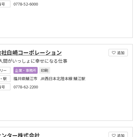
0778-52-6000
番号
会社白崎コーポレーション
追加
人間がいっしょに幸せになる仕事
リー
企業・事務所
印刷
福井県鯖江市 JR西日本北陸本線 鯖江駅
・駅
0778-62-2200
番号
センター株式会社
追加