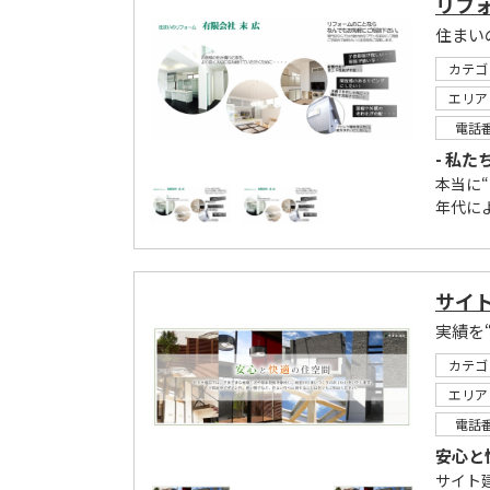
リフ
住まい
カテゴ
エリア
電話
- 私た
本当に
年代に
サイ
実績を
カテゴ
エリア
電話
安心と
サイト