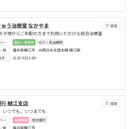
きゅう治療室 なかやま
追加
お子様からご年配の方まで利用いただける総合治療室
リー
鍼灸・整骨院
はり・灸治療院
福井県鯖江市 JR西日本北陸本線 鯖江駅
・駅
0120-9232-89
番号
行 鯖江支店
追加
、いつでも、いつまでも
リー
金融機関
地方銀行
福井県鯖江市
・駅