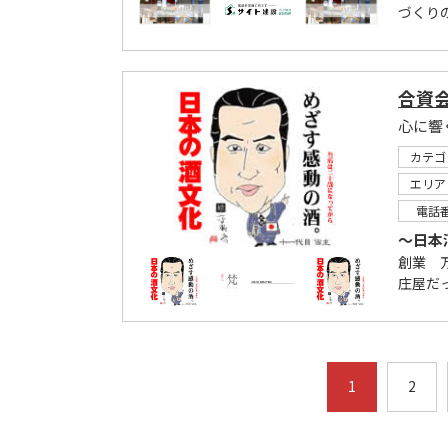
づくり
合資
心に響
カテゴ
エリア
電話
～日本
創業 
庄屋だ
1
2