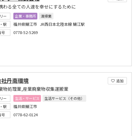
携わる全ての人達を幸せにするために
リー
企業・事務所
清掃業
福井県鯖江市 JR西日本北陸本線 鯖江駅
・駅
0778-52-5269
番号
会社丹南環境
追加
棄物処理業,産業廃棄物収集運搬業
リー
生活・サービス
生活サービス（その他）
福井県鯖江市
・駅
0778-62-0124
番号