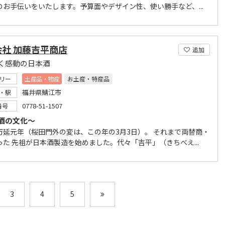
のお手伝いをいたします。予算面やデザイン性、使い勝手など、...
会社 加藤吉平商店
追加
く感動の日本酒
リー
土産品・物産
お土産・特産品
福井県鯖江市
・駅
0778-51-1507
番号
酒の文化～
万延元年（桜田門外の変は、この年の3月3日）。 それまで両替商・
った 先祖が日本酒製造を始めました。代々「吉平」（きちべえ...
3
4
5