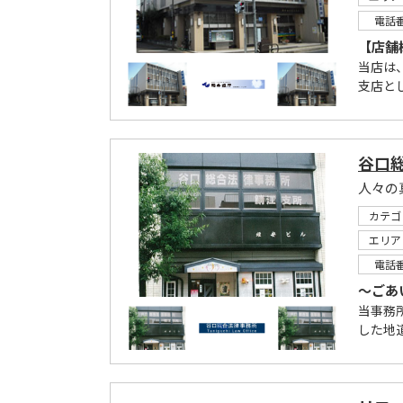
電話
【店舗
当店は
支店と
谷口
人々の
カテゴ
エリア
電話
～ごあ
当事務
した地