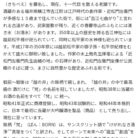
（きちべえ）を襲名し、現在、十一代目 を数える老舗です。
酒蔵のある福井県鯖江市吉江町は江戸時代の劇作家・近松門左衛門
が多感な１５歳まで住んでいた街で、街には”吉江七曲がり”と言わ
れる古道があり、武家屋敷が残り、近くの春慶寺山のふもとには湧
き水（お清水）があります。350年以上の歴史を誇る吉江神社には
越前松平様が祀られていて、同時に松平家の水神様も祀られていま
す。平成17年の350年祭には越前松平家の御子孫・松平宗紀様をむ
かえて盛大に御祝い致しました。作家の水上勉先生揮毫による「近
松門左衛門先生由緒の地」の石碑があり、近松門左衛門坐像が公民
館のそばに建つ、まさに自然豊かな歴史あふれる街です。
戦前～戦後は「越の井」の銘柄で親しまれ、「越の井」の中で最高
級の 酒だけに「梵」の名前を冠していましたが、昭和38年に当蔵の
お酒の名前をすべて「梵」に 統一。
昭和41年正式に商標登録し、昭和43年試験的に、昭和44年本格的
に、日本で最初に当蔵が大吟醸酒を製品（商品） として売り出し、
現在に至っています。
銘柄「梵」（ぼん：BORN）は、サンスクリット語で ”けがれなき清
浄””真理をつく”と訳され、そしてボーンで未来への”誕生””創造”を