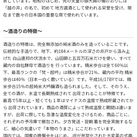
表しています。昭和のはじめ、先の天皇の御大典の儀のおりには
「越の井」の名で、初めて 地方選酒として使われる栄誉を受け、現
在まで数々の日本国の重要な席で使われています。
～酒造りの特徴～
酒造りの特徴は、完全無添加の純米酒のみを造っていることです。
伝統的な手造りで、地下、約184メートルの深さの井戸から汲み上
げた 白山連邦の伏流水で、山田錦と五百万石米だけを使い、すべて
蔵内の自社酵母で酒造りを 行っています。精米歩合は全て60％以
下、最高ランクの「梵・超吟」は精米歩合が21％、蔵内の平均 精米
歩合は40％（日本一白く磨いている）です。平成16/17BYでは、精
米歩合15％の超純米大吟醸酒も造られました。そして、そのうえ、
全ての酒が、氷温で長期熟成されて 出荷されることが特徴です。
最高で5年以上・短くても１年はマイナスの温度で熟成貯蔵されてか
ら 出荷されています。商品の酒質によって熟成温度と期間は違いま
すが、出荷に際しても 急激な温度変化をさけるため、商品ごとに、
それぞれの予冷庫で梱包され、夕方発送・翌朝 着を完全実施するな
ど、細心の気遣いで「本物のうまさ」にこだわっています。
国内では、国賓の晩餐会をはじめ、JRが民営化された大変革の式典