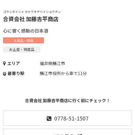
ゴウシガイシャ カトウキチベイショウテン
合資会社 加藤吉平商店
心に響く感動の日本酒
土産品・物産
お土産・特産品
エリア
福井県鯖江市
最寄り駅
鯖江市役所から車で11分
合資会社 加藤吉平商店に行く前にチェック！
0778-51-1507