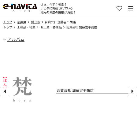
さぁ、今すぐ検索！
ナビタに掲載されている
地元のお店の情報が満載！
トップ
福井県
鯖江市
合資会社 加藤吉平商店
トップ
土産品・物産
お土産・特産品
合資会社 加藤吉平商店
アルバム