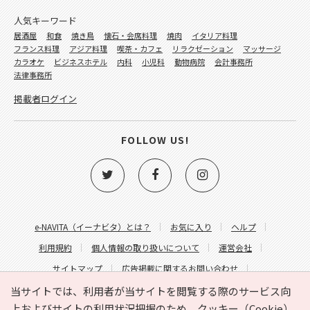
人気キーワード
居酒屋
和食
焼き鳥
懐石・会席料理
焼肉
イタリア料理
フランス料理
アジア料理
喫茶・カフェ
リラクゼーション
マッサージ
カラオケ
ビジネスホテル
内科
小児科
動物病院
会計事務所
法律事務所
掲載者ログイン
FOLLOW US!
e-NAVITA（イーナビタ）とは？
お気に入り
ヘルプ
利用規約
個人情報の取り扱いについて
運営会社
サイトマップ
広告掲載に関するお問い合わせ
サイトの内容に関するお問い合わせ
当サイトでは、利用者が当サイトを閲覧する際のサービス向
上およびサイトの利用状況把握のため、クッキー（Cookie）