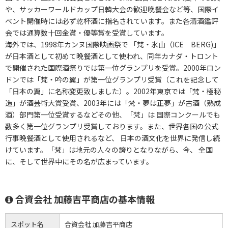
や、サッカーワールドカップ日韓大会の歓迎晩餐会など等、国際イ
ベント開催時には必ず乾杯酒に指名されています。また各清酒鑑評
会では通算数十回金賞・優等賞を受賞しています。
海外では、1998年カンヌ国際映画祭で 「梵・氷山（ICE BERG)」
が日本酒として初めて晩餐酒として使われ、同年カナダ・トロント
で開催された国際酒祭りでは第一位グランプリを受賞。2000年ロン
ドンでは「梵・吟の翼」が第一位グランプリ受賞（これを記念して
「日本の翼」に名称変更致しました）。2002年東京では「梵・極秘
造」が酒芸術大賞受賞、2003年には「梵・夢は正夢」が古酒（熟成
酒）部門第一位受賞するなどその他、「梵」は 国際コンクールでも
数多く第一位グランプリ受賞しております。また、世界各国の公式
行事晩餐酒として使用されるなど、 日本の酒文化を世界に発信し続
けています。「梵」は地元の人々の誇りとなりながら、今、 全国
に、そして世界中にその名が広まっています。
合資会社 加藤吉平商店の基本情報
スポット名
合資会社 加藤吉平商店