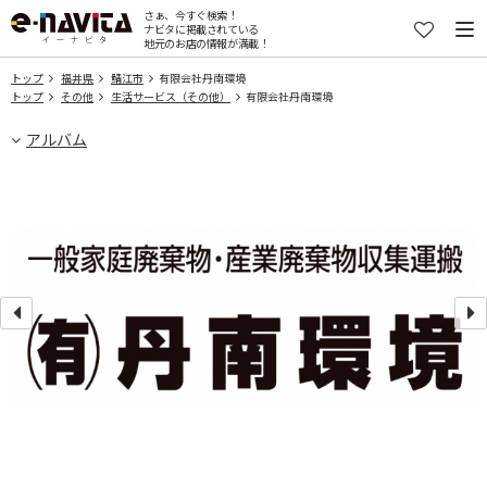
さぁ、今すぐ検索！
ナビタに掲載されている
地元のお店の情報が満載！
トップ
福井県
鯖江市
有限会社丹南環境
トップ
その他
生活サービス（その他）
有限会社丹南環境
アルバム