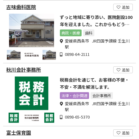
古味歯科医院
追加
ずっと地域に寄り添い、医院創設100
年を迎えました。これからもどうぞ
よろしくお願い致します
病院・医療
歯科
愛媛県西条市 JR四国予讃線 壬生川
駅
0898-64-2111
秋川会計事務所
追加
税務会計を通じて、お客様の不便・
不安・不満を解消します。
法律・会計関連
会計事務所
愛媛県西条市 JR四国予讃線 壬生川
駅
0898-65-5370
富士保育園
追加