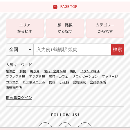
PAGE TOP
エリア
駅・路線
カテゴリー
から探す
から探す
から探す
検索
人気キーワード
居酒屋
和食
焼き鳥
懐石・会席料理
焼肉
イタリア料理
フランス料理
アジア料理
喫茶・カフェ
リラクゼーション
マッサージ
カラオケ
ビジネスホテル
内科
小児科
動物病院
会計事務所
法律事務所
掲載者ログイン
FOLLOW US!