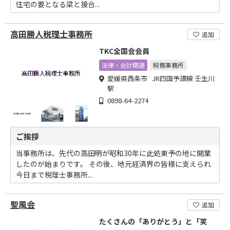
住宅の要となる梁と接合...
高田勝人税理士事務所
追加
TKC全国会会員
法律・会計関連
税務事務所
愛媛県西条市 JR四国予讃線 壬生川
駅
0898-64-2274
ご挨拶
当事務所は、先代の高田明が昭和30年に此処東予の地に開業
したのが始まりです。 その後、地元経済界の皆様に支えられ
今日まで税理士事務所...
聖風会
追加
たくさんの「ありがとう」と「笑