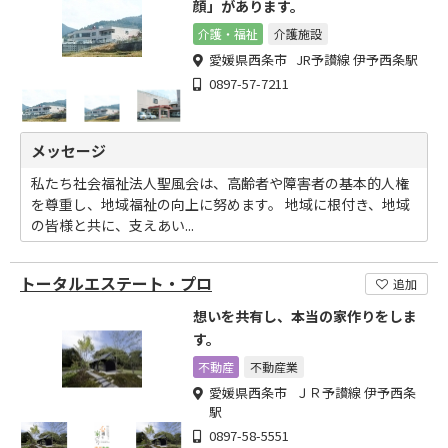
顔」があります。
介護・福祉
介護施設
愛媛県西条市 JR予讃線 伊予西条駅
0897-57-7211
メッセージ
私たち社会福祉法人聖風会は、高齢者や障害者の基本的人権
を尊重し、地域福祉の向上に努めます。 地域に根付き、地域
の皆様と共に、支えあい...
トータルエステート・プロ
追加
想いを共有し、本当の家作りをしま
す。
不動産
不動産業
愛媛県西条市 ＪＲ予讃線 伊予西条
駅
0897-58-5551