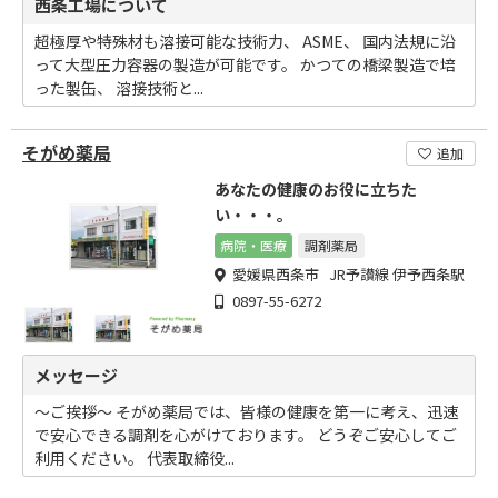
西条工場について
超極厚や特殊材も溶接可能な技術力、 ASME、 国内法規に沿
って大型圧力容器の製造が可能です。 かつての橋梁製造で培
った製缶、 溶接技術と...
そがめ薬局
追加
あなたの健康のお役に立ちた
い・・・。
病院・医療
調剤薬局
愛媛県西条市 JR予讃線 伊予西条駅
0897-55-6272
メッセージ
～ご挨拶～ そがめ薬局では、皆様の健康を第一に考え、迅速
で安心できる調剤を心がけております。 どうぞご安心してご
利用ください。 代表取締役...