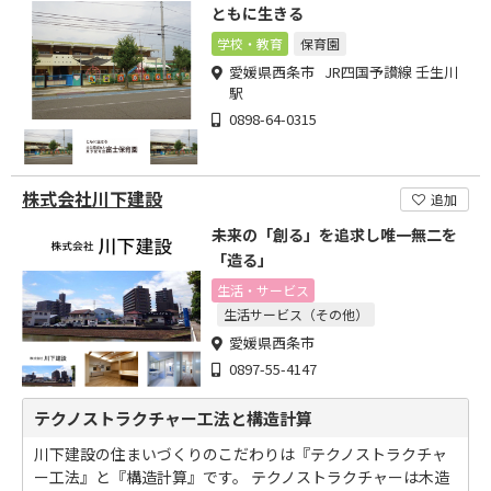
ともに生きる
学校・教育
保育園
愛媛県西条市 JR四国予讃線 壬生川
駅
0898-64-0315
株式会社川下建設
追加
未来の「創る」を追求し唯一無二を
「造る」
生活・サービス
生活サービス（その他）
愛媛県西条市
0897-55-4147
テクノストラクチャー工法と構造計算
川下建設の住まいづくりのこだわりは『テクノストラクチャ
ー工法』と『構造計算』です。 テクノストラクチャーは木造