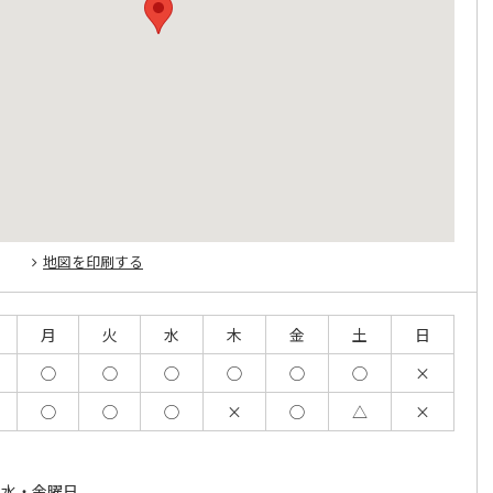
地図を印刷する
月
火
水
木
金
土
日
◯
◯
◯
◯
◯
◯
×
◯
◯
◯
×
◯
△
×
・水・金曜日