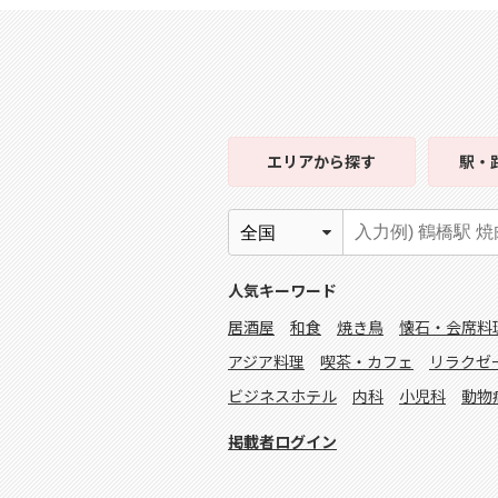
エリア
から探す
駅・
人気キーワード
居酒屋
和食
焼き鳥
懐石・会席料
アジア料理
喫茶・カフェ
リラクゼ
ビジネスホテル
内科
小児科
動物
掲載者ログイン