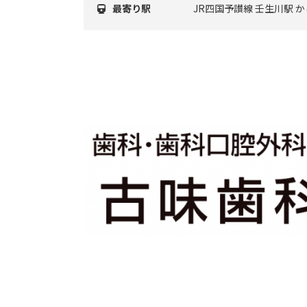
最寄り駅
JR四国予讃線 壬生川駅 