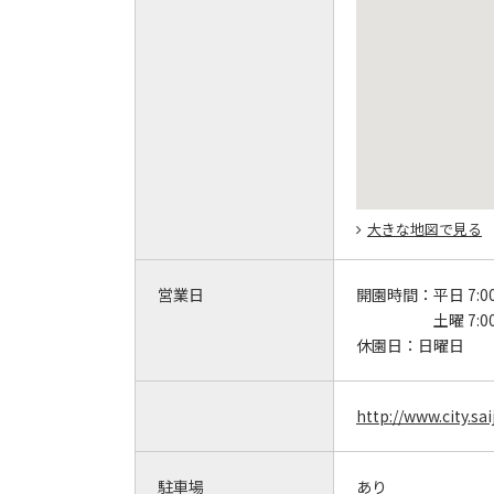
大きな地図で見る
営業日
開園時間：
平日 7:0
土曜 7:0
休園日：
日曜日
http://www.city.sa
駐車場
あり