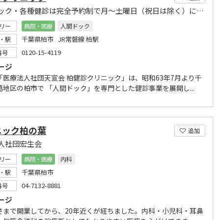
人間ドック・各種健診は完全予約制で月～土曜日（祝日は除く）に営業しております。
リー
病院・医療
人間ドック
千葉県柏市 JR常磐線 柏駅
・駅
0120-15-4119
番号
ージ
「医療法人社団天宣会 柏健診クリニック」は、昭和63年7月より千
葛地区の柏市で 「人間ドック」を専門とした健診事業を展開し...
ニック柏の葉
追加
人社団宏生会
リー
病院・医療
内科
千葉県柏市
・駅
04-7132-8881
番号
ージ
さまで開業してから、20年近くが経ちました。内科・小児科・耳鼻