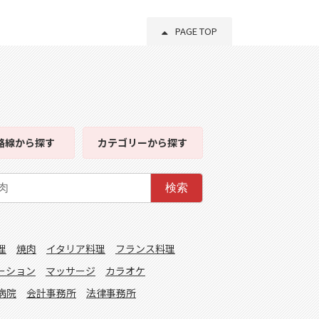
PAGE TOP
路線
から探す
カテゴリー
から探す
検索
理
焼肉
イタリア料理
フランス料理
ーション
マッサージ
カラオケ
病院
会計事務所
法律事務所