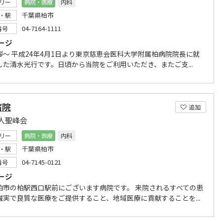
リー
病院・医療
内科
千葉県柏市
・駅
04-7164-1111
番号
ージ
拶～ 平成24年4月1日より東京慈恵会医科大学附属柏病院院長に就
した清水光行です。日頃から当院をご利用いただき、またご支...
病院
追加
人聖峰会
リー
病院・医療
内科
千葉県柏市
・駅
04-7145-0121
番号
ージ
柏市の柏駅西口駅前にございます病院です。 来院されるすべての患
誠実で良質な医療をご提供すること、地域医療に貢献することを...