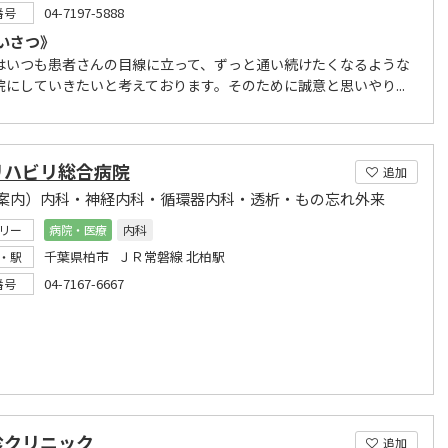
04-7197-5888
番号
いさつ》
はいつも患者さんの目線に立って、ずっと通い続けたくなるような
院にしていきたいと考えております。そのために誠意と思いやり...
リハビリ総合病院
追加
案内）内科・神経内科・循環器内科・透析・もの忘れ外来
リー
病院・医療
内科
千葉県柏市 ＪＲ常磐線 北柏駅
・駅
04-7167-6667
番号
診クリニック
追加