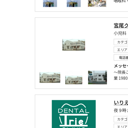
咽喉科
宮尾
小児科
カテゴ
エリア
電話
メッセ
～院長ご
業 19
いり
夜９時
カテゴ
エリア