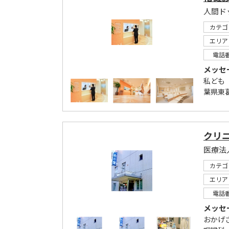
カテゴ
エリア
電話
メッセ
私ども
葉県東
クリ
医療法
カテゴ
エリア
電話
メッセ
おかげ