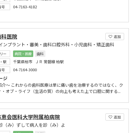
04-7163-4182
番号
歯科医院
追加
インプラント・審美・歯科口腔外科・小児歯科・矯正歯科
リー
病院・医療
歯科
千葉県柏市 ＪＲ 常磐線 柏駅
・駅
04-7164-3000
番号
ージ
紹介～ これからの歯科医療は単に痛い歯を治療するのではなく、ク
ィ・オブ・ライフ（生活の質）の向上も考えた上で口腔に関する...
慈恵会医科大学附属柏病院
追加
診（み）ずして病人を診（み）よ