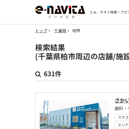
さぁ、今すぐ検索！
ナビ
トップ
千葉県
柏市
検索結果
(千葉県柏市周辺の店舗/施
631件
さか
歯科・
カテゴ
エリア