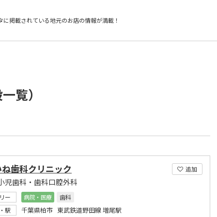
タに掲載されている
地元のお店の情報が満載！
設一覧）
いね歯科クリニック
追加
小児歯科・歯科口腔外科
リー
病院・医療
歯科
千葉県柏市 東武鉄道野田線 増尾駅
・駅