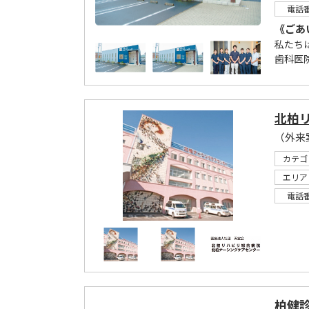
電話
《ごあ
私たち
歯科医
北柏
（外来
カテゴ
エリア
電話
柏健