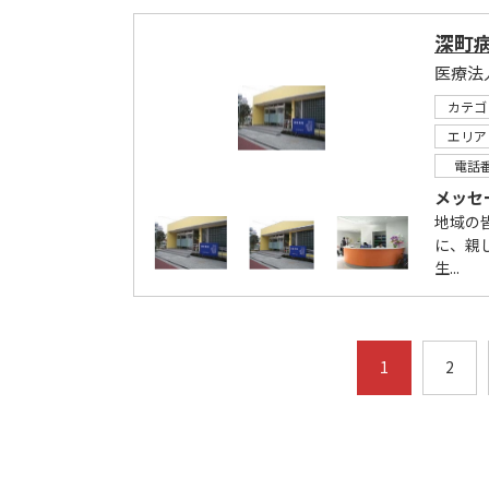
深町
医療法
カテゴ
エリア
電話
メッセ
地域の
に、親
生...
1
2