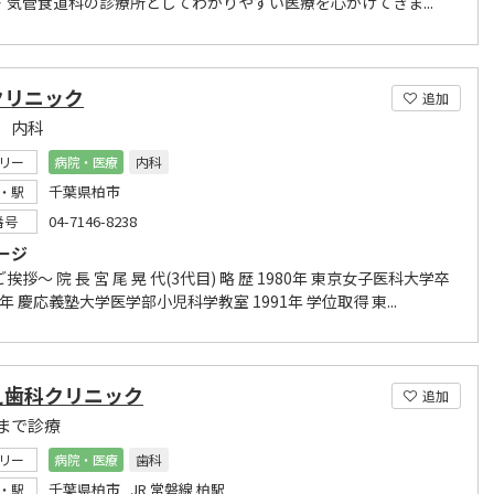
・気管食道科の診療所としてわかりやすい医療を心がけてきま...
クリニック
追加
 内科
リー
病院・医療
内科
千葉県柏市
・駅
04-7146-8238
番号
ージ
挨拶～ 院 長 宮 尾 晃 代(3代目) 略 歴 1980年 東京女子医科大学卒
80年 慶応義塾大学医学部小児科学教室 1991年 学位取得 東...
え歯科クリニック
追加
まで診療
リー
病院・医療
歯科
千葉県柏市 JR 常磐線 柏駅
・駅