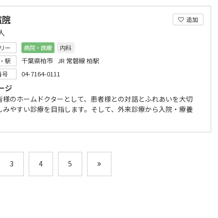
病院
追加
人
リー
病院・医療
内科
千葉県柏市 JR 常磐線 柏駅
・駅
04-7164-0111
番号
ージ
皆様のホームドクターとして、患者様との対話とふれあいを大切
しみやすい診療を目指します。そして、外来診療から入院・療養
3
4
5