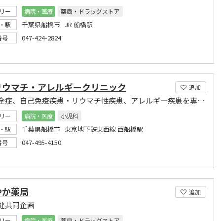
リー
病院・医療
薬局・ドラッグストア
千葉県船橋市 JR 船橋駅
・駅
047-424-2824
番号
リウマチ・アレルギークリニック
追加
免疫不全症、自己免疫疾患・リウマチ性疾患、アレルギー疾患を専門に診療
リー
病院・医療
小児科
千葉県船橋市 東京地下鉄東西線 西船橋駅
・駅
047-495-4150
番号
やか薬局
追加
健共同企画
リー
病院・医療
薬局・ドラッグストア