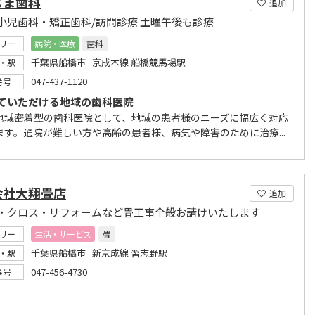
じま歯科
追加
小児歯科・矯正歯科/訪問診療 土曜午後も診療
リー
病院・医療
歯科
千葉県船橋市 京成本線 船橋競馬場駅
・駅
047-437-1120
番号
ていただける地域の歯科医院
地域密着型の歯科医院として、地域の患者様のニーズに幅広く対応
ます。通院が難しい方や高齢の患者様、病気や障害のために治療...
会社大翔畳店
追加
・クロス・リフォームなど畳工事全般お請けいたします
リー
生活・サービス
畳
千葉県船橋市 新京成線 習志野駅
・駅
047-456-4730
番号