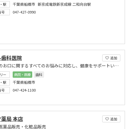
千葉県船橋市 新京成電鉄新京成線 二和向台駅
・駅
047-427-0990
番号
ル歯科医院
追加
皆さまのお口に関するすべてのお悩みに対応し、健康をサポートいたします。
リー
病院・医療
歯科
千葉県船橋市
・駅
047-424-1100
番号
薬局 本店
追加
医薬品販売・化粧品販売