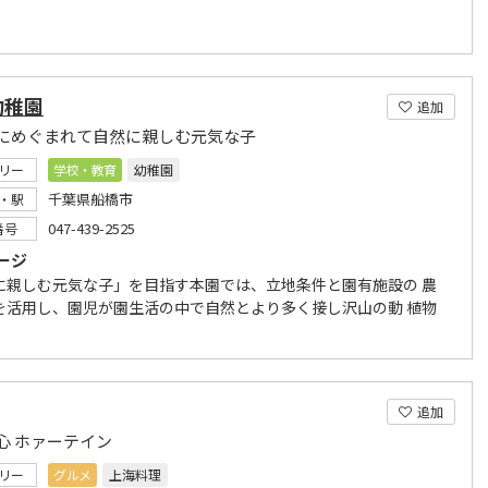
幼稚園
追加
にめぐまれて自然に親しむ元気な子
リー
学校・教育
幼稚園
千葉県船橋市
・駅
047-439-2525
番号
ージ
に親しむ元気な子」を目指す本園では、立地条件と園有施設の 農
を活用し、園児が園生活の中で自然とより多く接し沢山の動 植物
追加
心 ホァーテイン
リー
グルメ
上海料理