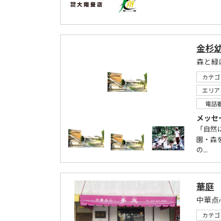
金杉
森と緑
カテゴ
エリア
電話
メッセ
「自然
園・森
の...
華庭
中華点
カテゴ