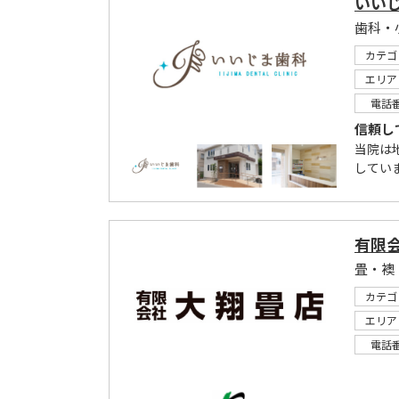
いい
歯科・
カテゴ
エリア
電話
信頼し
当院は
してい
有限
畳・襖
カテゴ
エリア
電話