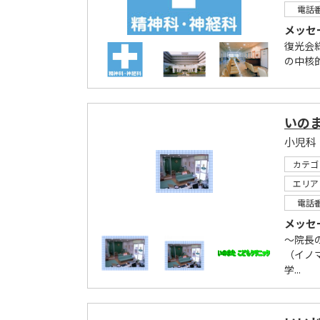
電話
メッセ
復光会
の中核
いの
小児科
カテゴ
エリア
電話
メッセ
～院長
（イノ
学...