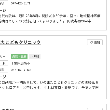
047-422-2171
番号
ージ
総武病院は、昭和28年8月の開院以来50余年に亘って地域精神医療
的病院としての役割を担ってまいりました。 開院当初の中毒...
またこどもクリニック
追加
リー
病院・医療
小児科
千葉県船橋市
・駅
047-460-7160
番号
ージ
の自己紹介～ 初めまして、いのまたこどもクリニックの猪股弘明
マタ ヒロアキ）と申します。 生れは東京・新宿です。千葉大学医