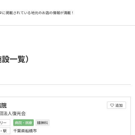
タに掲載されている
地元のお店の情報が満載！
施設一覧）
病院
追加
団法人復光会
リー
病院・医療
精神科
千葉県船橋市
・駅