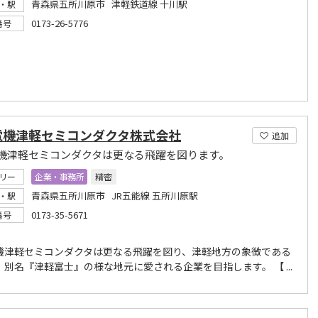
青森県五所川原市 津軽鉄道線 十川駅
・駅
0173-26-5776
番号
電機津軽セミコンダクタ株式会社
追加
機津軽セミコンダクタは更なる飛躍を図ります。
リー
企業・事務所
精密
青森県五所川原市 JR五能線 五所川原駅
・駅
0173-35-5671
番号
機津軽セミコンダクタは更なる飛躍を図り、津軽地方の象徴である
別名『津軽富士』の様な地元に愛される企業を目指します。 【 ...