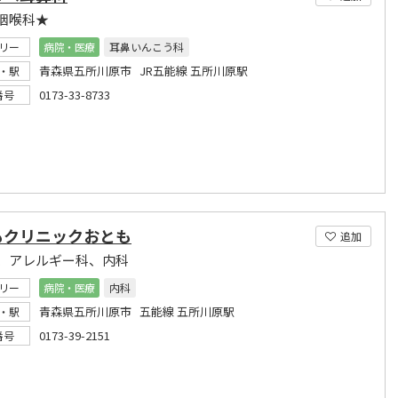
咽喉科★
リー
病院・医療
耳鼻いんこう科
青森県五所川原市 JR五能線 五所川原駅
・駅
0173-33-8733
番号
もクリニックおとも
追加
、アレルギー科、内科
リー
病院・医療
内科
青森県五所川原市 五能線 五所川原駅
・駅
0173-39-2151
番号