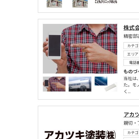
株式
カテゴ
エリア
電話
ものづ
当社は
た。モ
く...
アカ
親切・
カテゴ