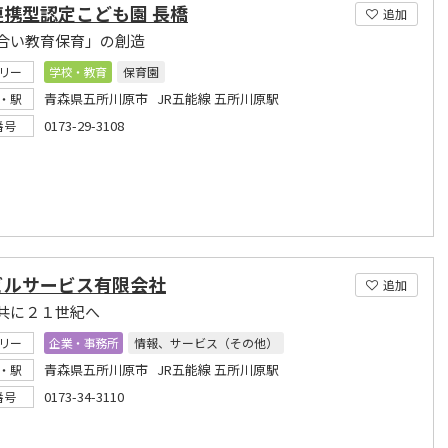
連携型認定こども園 長橋
追加
合い教育保育」の創造
リー
学校・教育
保育園
青森県五所川原市 JR五能線 五所川原駅
・駅
0173-29-3108
番号
ビルサービス有限会社
追加
共に２１世紀へ
リー
企業・事務所
情報、サービス（その他）
青森県五所川原市 JR五能線 五所川原駅
・駅
0173-34-3110
番号