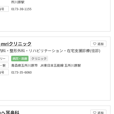
所川原駅
0173-38-1155
番号
mriクリニック
追加
・内科・整形外科・リハビリテーション・在宅支援診療(往診)
リー
病院・医療
クリニック
青森県五所川原市 JR東日本五能線 五所川原駅
・駅
0173-35-6060
番号
のへ耳鼻科
追加