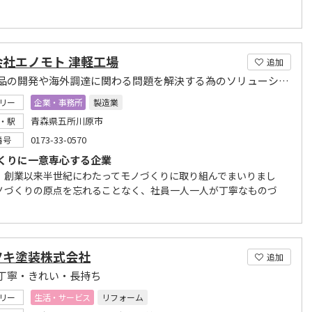
会社エノモト 津軽工場
追加
精密部品の開発や海外調達に関わる問題を解決する為のソリューションを提供
リー
企業・事務所
製造業
青森県五所川原市
・駅
0173-33-0570
番号
くりに一意専心する企業
、創業以来半世紀にわたってモノづくりに取り組んでまいりまし
ノづくりの原点を忘れることなく、社員一人一人が丁寧なものづ
ツキ塗装株式会社
追加
丁寧・きれい・長持ち
リー
生活・サービス
リフォーム