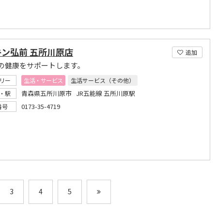
キン弘前 五所川原店
追加
の健康をサポートします。
リー
生活・サービス
生活サービス（その他）
青森県五所川原市 JR五能線 五所川原駅
・駅
0173-35-4719
番号
3
4
5