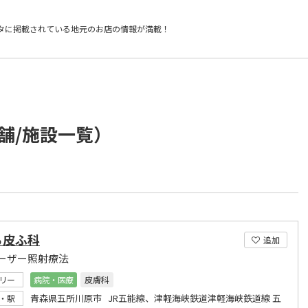
タに掲載されている
地元のお店の情報が満載！
舗/施設一覧）
ら皮ふ科
追加
ーザー照射療法
リー
病院・医療
皮膚科
青森県五所川原市 JR五能線、津軽海峡鉄道津軽海峡鉄道線 五
・駅