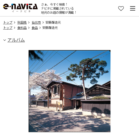
さぁ、今すぐ検索！
ナビタに掲載されている
地元のお店の情報が満載！
トップ
秋田県
仙北市
安藤醸造元
トップ
食料品
食品
安藤醸造元
アルバム