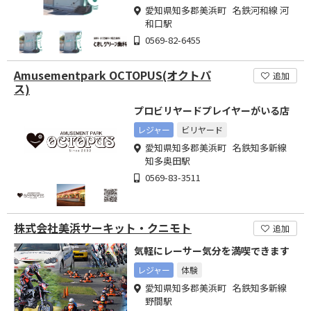
愛知県知多郡美浜町 名鉄河和線 河
和口駅
0569-82-6455
Amusementpark OCTOPUS(オクトパ
追加
ス)
プロビリヤードプレイヤーがいる店
レジャー
ビリヤード
愛知県知多郡美浜町 名鉄知多新線
知多奥田駅
0569-83-3511
株式会社美浜サーキット・クニモト
追加
気軽にレーサー気分を満喫できます
レジャー
体験
愛知県知多郡美浜町 名鉄知多新線
野間駅