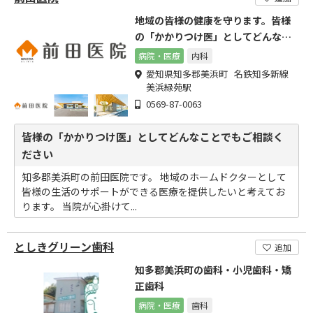
地域の皆様の健康を守ります。皆様
の「かかりつけ医」としてどんなこ
とでもご相談ください
病院・医療
内科
愛知県知多郡美浜町 名鉄知多新線
美浜緑苑駅
0569-87-0063
皆様の「かかりつけ医」としてどんなことでもご相談く
ださい
知多郡美浜町の前田医院です。 地域のホームドクターとして
皆様の生活のサポートができる医療を提供したいと考えてお
ります。 当院が心掛けて...
としきグリーン歯科
追加
知多郡美浜町の歯科・小児歯科・矯
正歯科
病院・医療
歯科