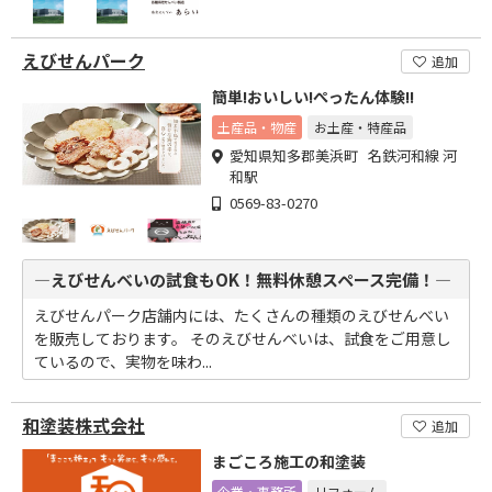
えびせんパーク
追加
簡単!おいしい!ぺったん体験!!
土産品・物産
お土産・特産品
愛知県知多郡美浜町 名鉄河和線 河
和駅
0569-83-0270
―えびせんべいの試食もOK！無料休憩スペース完備！―
えびせんパーク店舗内には、たくさんの種類のえびせんべい
を販売しております。 そのえびせんべいは、試食をご用意し
ているので、実物を味わ...
和塗装株式会社
追加
まごころ施工の和塗装
企業・事務所
リフォーム