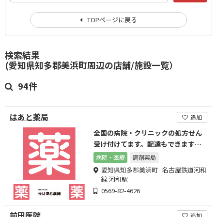
TOPページに戻る
検索結果
(愛知県知多郡美浜町周辺の店舗/施設一覧）
94件
はあと薬局
追加
全国の病院・クリニックの処方せん
受け付けてます。配達もできます。
ご相談下さい。
病院・医療
調剤薬局
愛知県知多郡美浜町 名古屋鉄道河和
線 河和駅
0569-82-4626
前田医院
追加