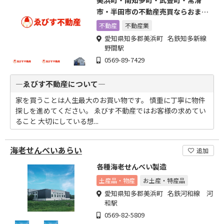
美浜町・南知多町・武豊町・常滑
市・半田市の不動産売買ならおまか
せ下さい!
不動産
不動産業
愛知県知多郡美浜町 名鉄知多新線
野間駅
0569-89-7429
―ゑびす不動産について―
家を買うことは人生最大のお買い物です。 慎重に丁寧に物件
探しを進めてください。 ゑびす不動産ではお客様の求めてい
ること 大切にしている想...
海老せんべいあらい
追加
各種海老せんべい製造
土産品・物産
お土産・特産品
愛知県知多郡美浜町 名鉄河和線 河
和駅
0569-82-5809