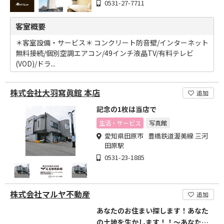
0531-27-7711
客室概要
＊客室設備・サービス＊ コンクリート防音壁/インターネット
無料接続/個別空調エアコン/49インチ液晶TV/有料テレビ
(VOD)/ドラ...
株式会社大羽寫眞館 本店
追加
記念の1枚は当店で
生活・サービス
写真館
愛知県田原市 豊橋鉄道渥美線 三河
田原駅
0531-23-1885
株式会社マルヤ不動産
追加
あなたのお住まい探します！あなた
の土地を生かします！！～あなたの