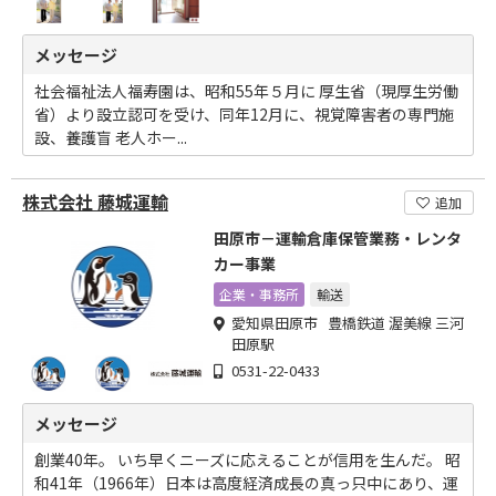
メッセージ
社会福祉法人福寿園は、昭和55年５月に 厚生省（現厚生労働
省）より設立認可を受け、同年12月に、視覚障害者の専門施
設、養護盲 老人ホー...
株式会社 藤城運輸
追加
田原市－運輸倉庫保管業務・レンタ
カー事業
企業・事務所
輸送
愛知県田原市 豊橋鉄道 渥美線 三河
田原駅
0531-22-0433
メッセージ
創業40年。 いち早くニーズに応えることが信用を生んだ。 昭
和41年（1966年）日本は高度経済成長の真っ只中にあり、運