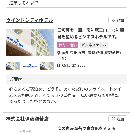
送業もそれまで...
ウインドシティホテル
追加
三河湾を一望。南に蔵王山、北に姫
島を望めるビジネスホテルです。
旅行・宿泊
ビジネスホテル
愛知県田原市 豊橋鉄道渥美線 神戸
駅
0531-23-3555
ご案内
心安まるご宿泊を、どうぞ。あなただけのプライベートタイ
ムをお約束する、くつろぎのご宿泊。 広い窓からの眺望と、
ゆったりした空間のなか...
株式会社伊藤海苔店
追加
海の恵み海苔で食文化を考える