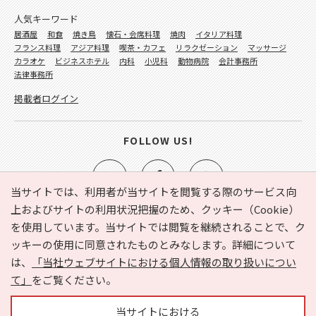
人気キーワード
居酒屋
和食
焼き鳥
懐石・会席料理
焼肉
イタリア料理
フランス料理
アジア料理
喫茶・カフェ
リラクゼーション
マッサージ
カラオケ
ビジネスホテル
内科
小児科
動物病院
会計事務所
法律事務所
掲載者ログイン
FOLLOW US!
当サイトでは、利用者が当サイトを閲覧する際のサービス向
上およびサイトの利用状況把握のため、クッキー（Cookie）
を使用しています。当サイトでは閲覧を継続されることで、ク
e-NAVITA（イーナビタ）とは？
お気に入り
ヘルプ
ッキーの使用に同意されたものとみなします。詳細について
利用規約
個人情報の取り扱いについて
運営会社
は、
「当社ウェブサイトにおける個人情報の取り扱いについ
サイトマップ
広告掲載に関するお問い合わせ
て」
をご覧ください。
サイトの内容に関するお問い合わせ
当サイトにおける