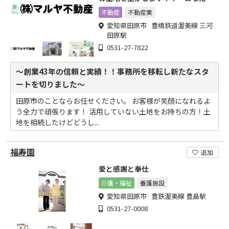
笑顔のために～
不動産
不動産業
愛知県田原市 豊橋鉄道渥美線 三河
田原駅
0531-27-7822
～創業43年の信頼と実績！！事務所を移転し新たなスタ
ートを切りました～
田原市のことならお任せください。 お客様が笑顔になれるよ
う全力で頑張ります！ 活用していない土地をお持ちの方！土
地を相続したけどどうし...
福寿園
追加
愛と感謝と奉仕
介護・福祉
養護施設
愛知県田原市 豊鉄渥美線 豊島駅
0531-27-0008