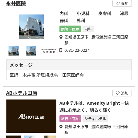
永井医院
追加
内科 小児科 皮膚科 泌尿
器科 外科
病院・医療
内科
愛知県田原市 豊電渥美線 三河田原
駅
0531-22-0227
メッセージ
医師 永井徹 所属組織名 田原医師会
ABホテル田原
追加
ABホテルは、Amenity Bright－快
適に心地よく、明るく輝く
旅行・宿泊
シティホテル
愛知県田原市 豊鉄渥美線 三河田原
駅