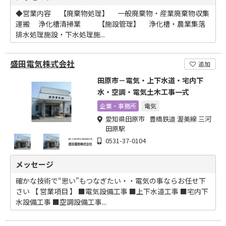
◆営業内容 【廃棄物処理】 一般廃棄物・産業廃棄物収集
運搬 浄化槽清掃業 【施設管理】 浄化槽・農業集落
排水処理施設・下水処理施...
盛田電気株式会社
追加
田原市－電気・上下水道・宅内下
水・空調・電気土木工事一式
企業・事務所
電気
愛知県田原市 豊橋鉄道 渥美線 三河
田原駅
0531-37-0104
メッセージ
確かな技術で“思い”もつなぎたい・・電気の事ならお任せ下
さい 【 営業項目 】 ■電気設備工事 ■上下水道工事 ■宅内下
水設備工事 ■空調設備工事...