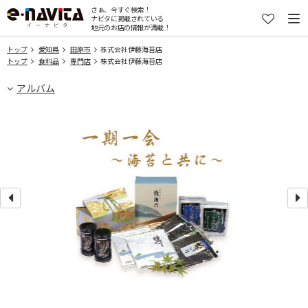
さぁ、今すぐ検索！
ナビタに掲載されている
地元のお店の情報が満載！
トップ
愛知県
田原市
株式会社伊藤海苔店
トップ
食料品
専門店
株式会社伊藤海苔店
アルバム