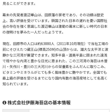
見ることができます。
幕末の先覚者渡辺崋山は、田原藩の家老であり、その功績は歴史
上、高い評価を受けています。鎖国された日本の遅れを憂い国際社
会の存在を強く意識した渡辺崋山は激動の幕末に新しい時代の日本
の夜明けを夢みた一人だったようです。
現在、田原市の人口は約63880人（2011年10月現在）で当社工場の
前にそびえたつ蔵王山(標高250M)の山頂からは、雄大な太平洋と波
静かな三河湾が展望できます。知多半島・渥美半島に囲まれた遠浅
で穏やかな内湾と豊かな日光に恵まれた、この三河湾の海苔は木曽
川・矢作川・豊川の三大河川からの栄養素をふんだんに取りこみ、
ビタミンやミネラルがとても多く風味豊かに艶やかです。全国でも
最上級の評価を受けるまでになり国内有数の海苔産地として名高く
知られています。
株式会社伊藤海苔店の基本情報