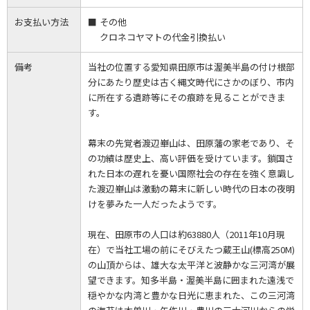
お支払い方法
その他
クロネコヤマトの代金引換払い
備考
当社の位置する愛知県田原市は渥美半島の付け根部
分にあたり歴史は古く縄文時代にさかのぼり、市内
に所在する遺跡等にその痕跡を見ることができま
す。
幕末の先覚者渡辺崋山は、田原藩の家老であり、そ
の功績は歴史上、高い評価を受けています。鎖国さ
れた日本の遅れを憂い国際社会の存在を強く意識し
た渡辺崋山は激動の幕末に新しい時代の日本の夜明
けを夢みた一人だったようです。
現在、田原市の人口は約63880人（2011年10月現
在）で当社工場の前にそびえたつ蔵王山(標高250M)
の山頂からは、雄大な太平洋と波静かな三河湾が展
望できます。知多半島・渥美半島に囲まれた遠浅で
穏やかな内湾と豊かな日光に恵まれた、この三河湾