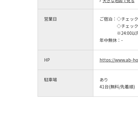
大きな地図で見る
営業日
ご宿泊：
◇チェックイン
◇チェックア
※24:0
年中無休：
-
HP
https://www.ab-hot
駐車場
あり
41台(無料/先着順)