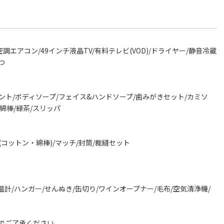
エアコン/49インチ液晶TV/有料テレビ(VOD)/ドライヤー/静音冷蔵
つ
ント/ボディソープ/フェイス&ハンドソープ/歯みがきセット/カミソ
綿棒/緑茶/スリッパ
コットン・綿棒)/マッチ/封筒/裁縫セット
計/ハンガー/せんぬき/缶切り/ワインオープナー/毛布/空気清浄機/
でご了承ください。