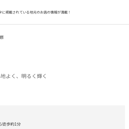
タに掲載されている
地元のお店の情報が満載！
田原
適に心地よく、明るく輝く
ら徒歩約1分