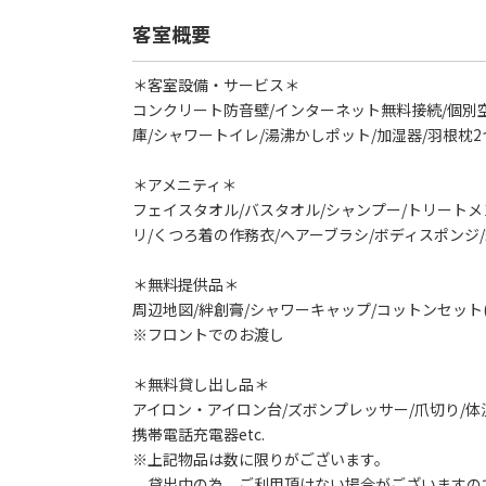
客室概要
＊客室設備・サービス＊
コンクリート防音壁/インターネット無料接続/個別空調
庫/シャワートイレ/湯沸かしポット/加湿器/羽根枕2
＊アメニティ＊
フェイスタオル/バスタオル/シャンプー/トリートメ
リ/くつろ着の作務衣/ヘアーブラシ/ボディスポンジ/
＊無料提供品＊
周辺地図/絆創膏/シャワーキャップ/コットンセット(
※フロントでのお渡し
＊無料貸し出し品＊
アイロン・アイロン台/ズボンプレッサー/爪切り/体温
携帯電話充電器etc.
※上記物品は数に限りがございます。
貸出中の為、ご利用頂けない場合がございますの