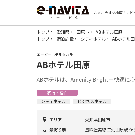
さぁ、今すぐ検索！
ナビ
トップ
愛知県
田原市
ABホテル田原
トップ
宿泊施設
シティホテル
ABホテル
エービーホテルタハラ
ABホテル田原
ABホテルは、Amenity Bright－快
旅行・宿泊
シティホテル
ビジネスホテル
エリア
愛知県田原市
最寄り駅
豊鉄渥美線 三河田原駅 か