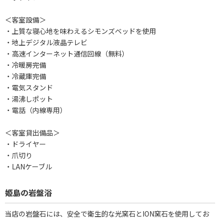
＜客室設備＞
・上質な寝心地を味わえるシモンズベッドを使用
・地上デジタル液晶テレビ
・高速インターネット通信回線（無料）
・冷暖房完備
・冷蔵庫完備
・電気スタンド
・湯沸しポット
・電話（内線専用）
＜客室貸出備品＞
・ドライヤー
・爪切り
・LANケーブル
姫島の岩盤浴
当店の岩盤石には、安全で衛生的な光窯石とION窯石を使用してお