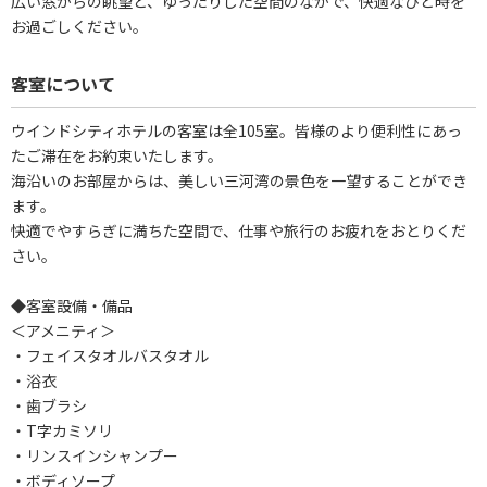
広い窓からの眺望と、ゆったりした空間のなかで、快適なひと時を
お過ごしください。
客室について
ウインドシティホテルの客室は全105室。皆様のより便利性にあっ
たご滞在をお約束いたします。
海沿いのお部屋からは、美しい三河湾の景色を一望することができ
ます。
快適でやすらぎに満ちた空間で、仕事や旅行のお疲れをおとりくだ
さい。
◆客室設備・備品
＜アメニティ＞
・フェイスタオルバスタオル
・浴衣
・歯ブラシ
・T字カミソリ
・リンスインシャンプー
・ボディソープ