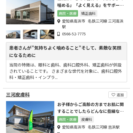
噛める」「よく見える」をサポート
します。
病院・医療
矯正歯科
愛知県高浜市 名鉄三河線 三河高浜
駅
0566-52-7775
患者さんが”気持ちよく噛めること”そして、素敵な笑顔
になるために
当院の特徴は、眼科と歯科、歯科口腔外科、矯正歯科が併設
されていることです。 さまざまな世代を対象に、歯科口腔外
科・矯正歯科・インプラ...
三河皮膚科
追加
お子様からご高齢の方までお肌に関
することでしたらどんなに些細なこ
とでもお気軽にご相談下さい
病院・医療
皮膚科
愛知県高浜市 名鉄三河線 吉浜駅