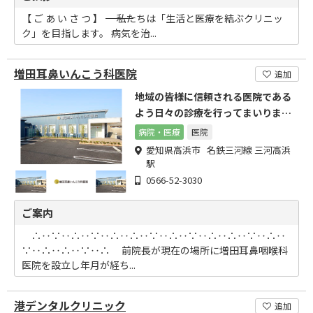
【 ご あ い さ つ 】 ―――――――――――――――――――――――――――― 私たちは「生活と医療を結ぶクリニッ
ク」を目指します。 病気を治...
増田耳鼻いんこう科医院
追加
地域の皆様に信頼される医院である
よう日々の診療を行ってまいりま
す。
病院・医療
医院
愛知県高浜市 名鉄三河線 三河高浜
駅
0566-52-3030
ご案内
∴‥∵‥∴‥∵‥∴‥∴‥∵‥∴‥∵‥∴‥∴‥∵‥∴‥
∵‥∴‥∴‥∵‥∴ 前院長が現在の場所に増田耳鼻咽喉科
医院を設立し年月が経ち...
港デンタルクリニック
追加