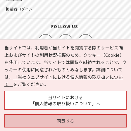
掲載者ログイン
FOLLOW US!
当サイトでは、利用者が当サイトを閲覧する際のサービス向
上およびサイトの利用状況把握のため、クッキー（Cookie）
を使用しています。当サイトでは閲覧を継続されることで、ク
e-NAVITA（イーナビタ）とは？
お気に入り
ヘルプ
ッキーの使用に同意されたものとみなします。詳細について
利用規約
個人情報の取り扱いについて
運営会社
は、
「当社ウェブサイトにおける個人情報の取り扱いについ
サイトマップ
広告掲載に関するお問い合わせ
て」
をご覧ください。
サイトの内容に関するお問い合わせ
当サイトにおける
「個人情報の取り扱いについて」へ
同意する
Copyright © HYOJITO.Co.,Ltd. All Rights Reserved.