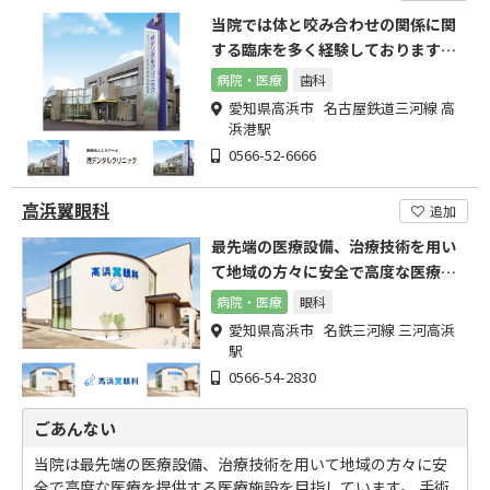
当院では体と咬み合わせの関係に関
する臨床を多く経験しております。
一度ご相談下さい
病院・医療
歯科
愛知県高浜市 名古屋鉄道三河線 高
浜港駅
0566-52-6666
高浜翼眼科
追加
最先端の医療設備、治療技術を用い
て地域の方々に安全で高度な医療を
提供する医療施設を目指す。
病院・医療
眼科
愛知県高浜市 名鉄三河線 三河高浜
駅
0566-54-2830
ごあんない
当院は最先端の医療設備、治療技術を用いて地域の方々に安
全で高度な医療を提供する医療施設を目指しています。 手術