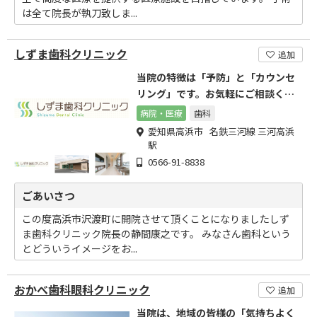
は全て院長が執刀致しま...
しずま歯科クリニック
追加
当院の特徴は「予防」と「カウンセ
リング」です。お気軽にご相談くだ
さい
病院・医療
歯科
愛知県高浜市 名鉄三河線 三河高浜
駅
0566-91-8838
ごあいさつ
この度高浜市沢渡町に開院させて頂くことになりましたしず
ま歯科クリニック院長の静間康之です。 みなさん歯科という
とどういうイメージをお...
おかべ歯科眼科クリニック
追加
当院は、地域の皆様の「気持ちよく