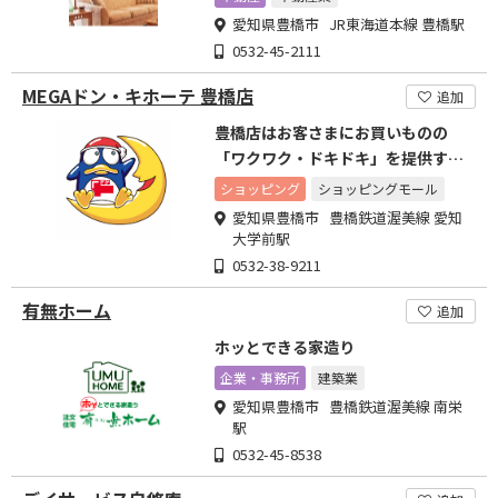
愛知県豊橋市 JR東海道本線 豊橋駅
0532-45-2111
MEGAドン・キホーテ 豊橋店
追加
豊橋店はお客さまにお買いものの
「ワクワク・ドキドキ」を提供する
店舗空間の創造に努めます。
ショッピング
ショッピングモール
愛知県豊橋市 豊橋鉄道渥美線 愛知
大学前駅
0532-38-9211
有無ホーム
追加
ホッとできる家造り
企業・事務所
建築業
愛知県豊橋市 豊橋鉄道渥美線 南栄
駅
0532-45-8538