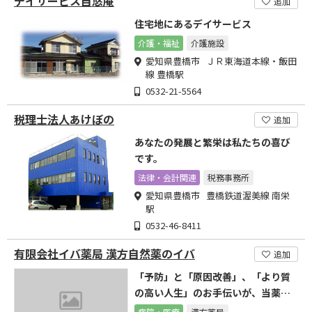
デイサービス自悠庵
追加
住宅地にあるデイサービス
介護・福祉
介護施設
愛知県豊橋市 ＪＲ東海道本線・飯田
線 豊橋駅
0532-21-5564
税理士法人あけぼの
追加
あなたの発展と繁栄は私たちの喜び
です。
法律・会計関連
税務事務所
愛知県豊橋市 豊橋鉄道渥美線 南栄
駅
0532-46-8411
有限会社イバ薬局 漢方自然薬のイバ
追加
「予防」と「原因改善」、「より質
の高い人生」のお手伝いが、当薬局
にとって永遠の課題です。
病院・医療
漢方薬局