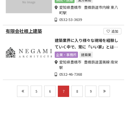
愛知県豊橋市 豊橋鉄道市内線 東八
町駅
0532-53-3639
有限会社根上建築
追加
建築業界に入り様々な現場を経験し
ていく中で、常に「いい家」とはな
んなのか?を追求!!
企業・事務所
建築業
愛知県豊橋市 豊橋鉄道渥美線 南栄
駅
0532-46-7368
5
6
7
8
9