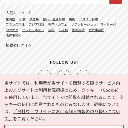
人気キーワード
居酒屋
和食
焼き鳥
懐石・会席料理
焼肉
イタリア料理
フランス料理
アジア料理
喫茶・カフェ
リラクゼーション
マッサージ
カラオケ
ビジネスホテル
内科
小児科
動物病院
会計事務所
法律事務所
掲載者ログイン
FOLLOW US!
当サイトでは、利用者が当サイトを閲覧する際のサービス向
上およびサイトの利用状況把握のため、クッキー（Cookie）
を使用しています。当サイトでは閲覧を継続されることで、ク
e-NAVITA（イーナビタ）とは？
お気に入り
ヘルプ
ッキーの使用に同意されたものとみなします。詳細について
利用規約
個人情報の取り扱いについて
運営会社
は、
「当社ウェブサイトにおける個人情報の取り扱いについ
サイトマップ
広告掲載に関するお問い合わせ
て」
をご覧ください。
サイトの内容に関するお問い合わせ