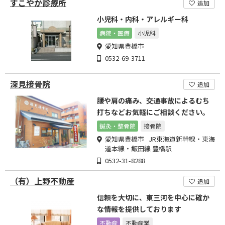
すこやか診療所
追加
小児科・内科・アレルギー科
病院・医療
小児科
愛知県豊橋市
0532-69-3711
深見接骨院
追加
腰や肩の痛み、交通事故によるむち
打ちなどお気軽にご相談ください。
鍼灸・整骨院
接骨院
愛知県豊橋市 JR東海道新幹線・東海
道本線・飯田線 豊橋駅
0532-31-8288
（有）上野不動産
追加
信頼を大切に、東三河を中心に確か
な情報を提供しております
不動産
不動産業