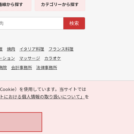
路線
から探す
カテゴリー
から探す
検索
理
焼肉
イタリア料理
フランス料理
ーション
マッサージ
カラオケ
病院
会計事務所
法律事務所
ookie）を使用しています。当サイトでは
トにおける個人情報の取り扱いについて」
を