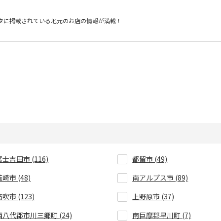
タに掲載されている
地元のお店の情報が満載！
富士吉田市 (116)
都留市 (49)
崎市 (48)
南アルプス市 (89)
吹市 (123)
上野原市 (37)
西八代郡市川三郷町 (24)
南巨摩郡早川町 (7)