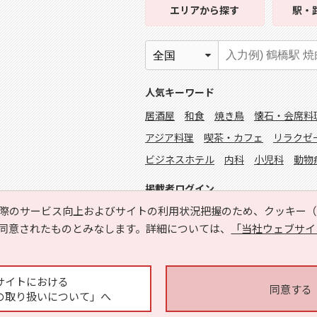
エリア
から探す
駅・
人気キーワード
居酒屋
和食
焼き鳥
懐石・会席料
アジア料理
喫茶・カフェ
リラクゼ
ビジネスホテル
内科
小児科
動物
掲載者ログイン
際のサービス向上およびサイトの利用状況把握のため、クッキー（C
同意されたものとみなします。詳細については、
「当社ウェブサイ
サイトにおける
同意する
の取り扱いについて」へ
Copyright © HYOJITO.Co.,Ltd. All Rights Reserved.