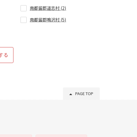
南都留郡道志村 (2)
南都留郡鳴沢村 (5)
する
PAGE TOP