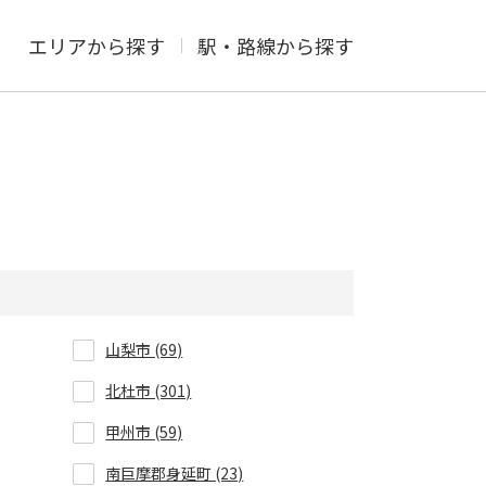
エリアから探す
駅・路線から探す
山梨市 (69)
北杜市 (301)
甲州市 (59)
南巨摩郡身延町 (23)