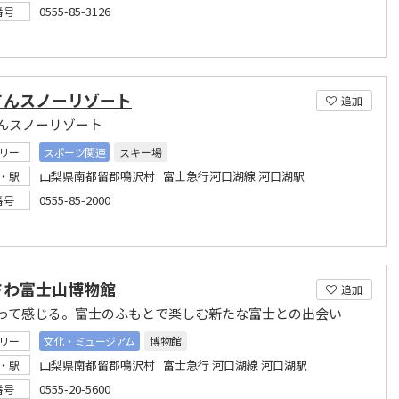
0555-85-3126
番号
てんスノーリゾート
追加
んスノーリゾート
リー
スポーツ関連
スキー場
山梨県南都留郡鳴沢村 富士急行河口湖線 河口湖駅
・駅
0555-85-2000
番号
さわ富士山博物館
追加
って感じる。富士のふもとで楽しむ新たな富士との出会い
リー
文化・ミュージアム
博物館
山梨県南都留郡鳴沢村 富士急行 河口湖線 河口湖駅
・駅
0555-20-5600
番号