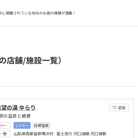
タに掲載されている
地元のお店の情報が満載！
の店舗/施設一覧）
望の湯 ゆらり
追加
類の温泉と絶景
リー
レジャー
日帰温泉
山梨県南都留郡鳴沢村 富士急行 河口湖線 河口湖駅
・駅