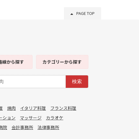
PAGE TOP
路線
から探す
カテゴリー
から探す
検索
理
焼肉
イタリア料理
フランス料理
ーション
マッサージ
カラオケ
病院
会計事務所
法律事務所