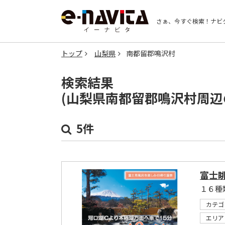
さぁ、今すぐ検索！
ナビ
トップ
山梨県
南都留郡鳴沢村
検索結果
(山梨県南都留郡鳴沢村周辺
5件
富士眺
１６種
カテゴ
エリア