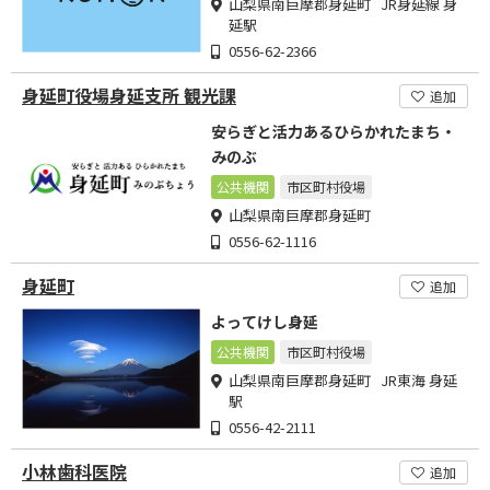
山梨県南巨摩郡身延町 JR身延線 身
延駅
0556-62-2366
身延町役場身延支所 観光課
追加
安らぎと活力あるひらかれたまち・
みのぶ
公共機関
市区町村役場
山梨県南巨摩郡身延町
0556-62-1116
身延町
追加
よってけし身延
公共機関
市区町村役場
山梨県南巨摩郡身延町 JR東海 身延
駅
0556-42-2111
小林歯科医院
追加