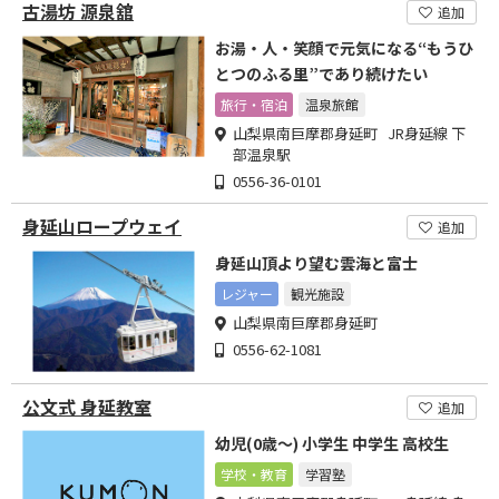
古湯坊 源泉舘
追加
お湯・人・笑顔で元気になる“もうひ
とつのふる里”であり続けたい
旅行・宿泊
温泉旅館
山梨県南巨摩郡身延町 JR身延線 下
部温泉駅
0556-36-0101
身延山ロープウェイ
追加
身延山頂より望む雲海と富士
レジャー
観光施設
山梨県南巨摩郡身延町
0556-62-1081
公文式 身延教室
追加
幼児(0歳～) 小学生 中学生 高校生
学校・教育
学習塾