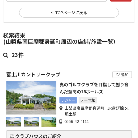
TOPページに戻る
検索結果
(山梨県南巨摩郡身延町周辺の店舗/施設一覧）
23件
富士川カントリークラブ
追加
真のゴルフクラブを目指して創り育
んだ至高の18ホールズ
レジャー
テーマ館
山梨県南巨摩郡身延町 JR身延線 久
那土駅
0556-42-4111
◎ クラブハウスのご紹介