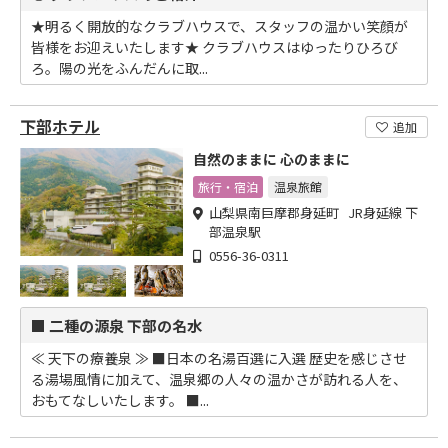
★明るく開放的なクラブハウスで、スタッフの温かい笑顔が
皆様をお迎えいたします★ クラブハウスはゆったりひろび
ろ。陽の光をふんだんに取...
下部ホテル
追加
自然のままに 心のままに
旅行・宿泊
温泉旅館
山梨県南巨摩郡身延町 JR身延線 下
部温泉駅
0556-36-0311
■ 二種の源泉 下部の名水
≪ 天下の療養泉 ≫ ■日本の名湯百選に入選 歴史を感じさせ
る湯場風情に加えて、温泉郷の人々の温かさが訪れる人を、
おもてなしいたします。 ■...