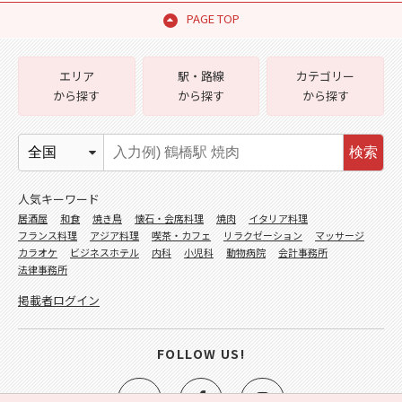
PAGE TOP
エリア
駅・路線
カテゴリー
から探す
から探す
から探す
検索
人気キーワード
居酒屋
和食
焼き鳥
懐石・会席料理
焼肉
イタリア料理
フランス料理
アジア料理
喫茶・カフェ
リラクゼーション
マッサージ
カラオケ
ビジネスホテル
内科
小児科
動物病院
会計事務所
法律事務所
掲載者ログイン
FOLLOW US!