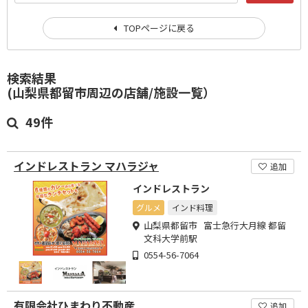
TOPページに戻る
検索結果
(山梨県都留市周辺の店舗/施設一覧）
49件
インドレストラン マハラジャ
追加
インドレストラン
グルメ
インド料理
山梨県都留市 富士急行大月線 都留
文科大学前駅
0554-56-7064
有限会社ひまわり不動産
追加