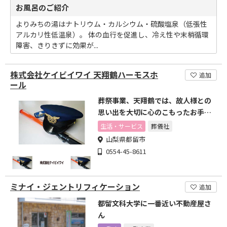
お風呂のご紹介
よりみちの湯はナトリウム・カルシウム・硫酸塩泉（低張性
アルカリ性低温泉）。 体の血行を促進し、冷え性や末梢循環
障害、きりきずに効果が...
株式会社ケイビイワイ 天翔鶴ハーモスホ
追加
ール
葬祭事業、天翔鶴では、故人様との
思い出を大切に心のこもったお手伝
いをいたします。
生活・サービス
葬儀社
山梨県都留市
0554-45-8611
ミナイ・ジェントリフィケーション
追加
都留文科大学に一番近い不動産屋さ
ん