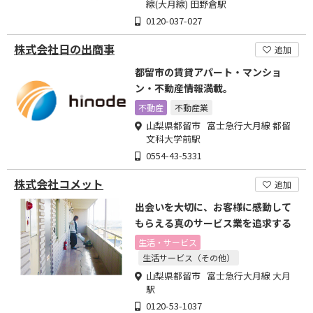
線(大月線) 田野倉駅
0120-037-027
株式会社日の出商事
追加
都留市の賃貸アパート・マンショ
ン・不動産情報満載。
不動産
不動産業
山梨県都留市 富士急行大月線 都留
文科大学前駅
0554-43-5331
株式会社コメット
追加
出会いを大切に、お客様に感動して
もらえる真のサービス業を追求する
生活・サービス
生活サービス（その他）
山梨県都留市 富士急行大月線 大月
駅
0120-53-1037