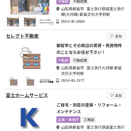
不動産
不動産業
山梨県都留市 富士急行鉄道富士急行
線(大月線) 都留文科大学前駅
0554-45-8484
セレクト不動産
追加
都留市とその周辺の賃貸・売買物件
のことならお任せ下さい！
不動産
不動産業
山梨県都留市 富士急行大月線 都留
文科大学前駅
0554-45-3377
富士ホームサービス
追加
ご自宅・別荘の塗装・リフォーム・
メンテナンス
企業・事務所
工務店
山梨県都留市 富士急行鉄道富士急行