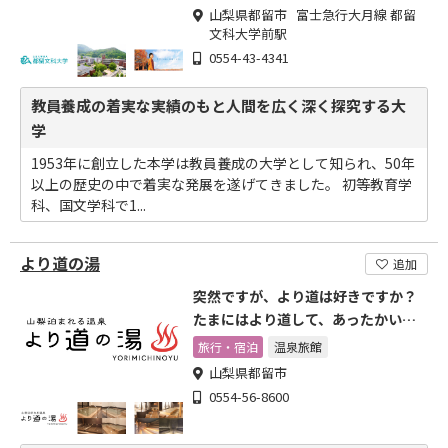
山梨県都留市 富士急行大月線 都留
文科大学前駅
0554-43-4341
教員養成の着実な実績のもと人間を広く深く探究する大
学
1953年に創立した本学は教員養成の大学として知られ、50年
以上の歴史の中で着実な発展を遂げてきました。 初等教育学
科、国文学科で1...
より道の湯
追加
突然ですが、より道は好きですか？
たまにはより道して、あったかい温
泉なんかどうですか？
旅行・宿泊
温泉旅館
山梨県都留市
0554-56-8600