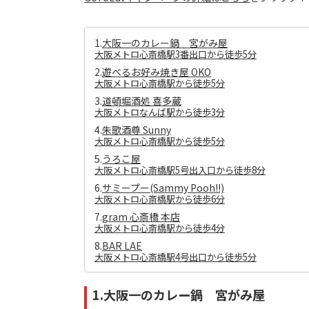
1.
大阪一のカレー鍋 宮がみ屋
大阪メトロ心斎橋駅3番出口から徒歩5分
2.
遊べるお好み焼き屋 OKO
大阪メトロ心斎橋駅から徒歩5分
3.
道頓堀酒処 喜多蔵
大阪メトロなんば駅から徒歩3分
4.
朱歌酒尊 Sunny
大阪メトロ心斎橋駅から徒歩5分
5.
うろこ屋
大阪メトロ心斎橋駅5号出入口から徒歩8分
6.
サミープー(Sammy Pooh!!)
大阪メトロ心斎橋駅から徒歩6分
7.
gram 心斎橋 本店
大阪メトロ心斎橋駅から徒歩4分
8.
BAR LAE
大阪メトロ心斎橋駅4号出口から徒歩5分
1.大阪一のカレー鍋 宮がみ屋