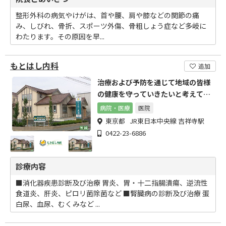
整形外科の病気やけがは、首や腰、肩や膝などの関節の痛
み、しびれ、骨折、スポーツ外傷、骨粗しょう症など多岐に
わたります。その原因を早...
もとはし内科
追加
治療および予防を通じて地域の皆様
の健康を守っていきたいと考えてい
ます
病院・医療
医院
東京都 JR東日本中央線 吉祥寺駅
0422-23-6886
診療内容
■消化器疾患診断及び治療 胃炎、胃・十二指腸潰瘍、逆流性
食道炎、肝炎、ピロリ菌除菌など ■腎臓病の診断及び治療 蛋
白尿、血尿、むくみなど ...