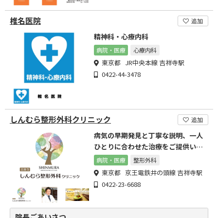
椎名医院
追加
精神科・心療内科
病院・医療
心療内科
東京都 JR中央本線 吉祥寺駅
0422-44-3478
しんむら整形外科クリニック
追加
病気の早期発見と丁寧な説明、一人
ひとりに合わせた治療をご提供いた
します
病院・医療
整形外科
東京都 京王電鉄井の頭線 吉祥寺駅
0422-23-6688
院長ごあいさつ