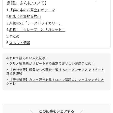
ぎ館」さんについて】
1.
「森の中のお茶会」がテーマ
2.
明るく開放的な店内
3.
人気No.1「チーズドライカリー」
4.
名物！「クレープ」と「ガレット」
5.
まとめ
6.
スポット情報
あわせて読みたい人気記事！
・
グルメ編集者がリピートする東京のおいしいお店まとめ！
・
【吉祥寺駅】緑豊かな公園を一望するオープンテラスでリゾート
気分を満喫
・
【表参道駅】カフェ好き必見！SNSで話題のカフェはランチもオ
シャレ
この記事をシェアする