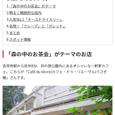
1.
「森の中のお茶会」がテーマ
2.
明るく開放的な店内
3.
人気No.1「チーズドライカリー」
4.
名物！「クレープ」と「ガレット」
5.
まとめ
6.
スポット情報
「森の中のお茶会」がテーマのお店
吉祥寺駅から徒歩8分、井の頭公園内にあるオシャレな一軒家カフ
ェ。こちらが「Café du lièvre(カフェ・ドゥ・リエーヴル)うさぎ
館」さんです。