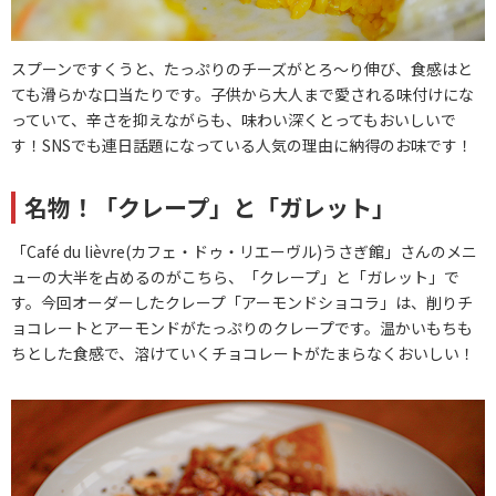
スプーンですくうと、たっぷりのチーズがとろ～り伸び、食感はと
ても滑らかな口当たりです。子供から大人まで愛される味付けにな
っていて、辛さを抑えながらも、味わい深くとってもおいしいで
す！SNSでも連日話題になっている人気の理由に納得のお味です！
名物！「クレープ」と「ガレット」
「Café du lièvre(カフェ・ドゥ・リエーヴル)うさぎ館」さんのメニ
ューの大半を占めるのがこちら、「クレープ」と「ガレット」で
す。今回オーダーしたクレープ「アーモンドショコラ」は、削りチ
ョコレートとアーモンドがたっぷりのクレープです。温かいもちも
ちとした食感で、溶けていくチョコレートがたまらなくおいしい！