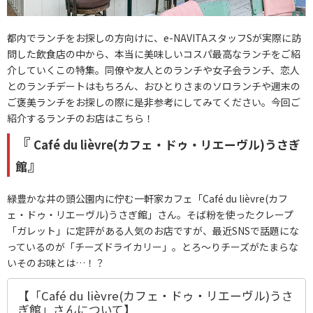
都内でランチをお探しの方向けに、e-NAVITAスタッフSが実際に訪
問した飲食店の中から、本当に美味しいコスパ最高なランチをご紹
介していくこの特集。同僚や友人とのランチや女子会ランチ、恋人
とのランチデートはもちろん、おひとりさまのソロランチや週末の
ご褒美ランチをお探しの際に是非参考にしてみてください。今回ご
紹介するランチのお店はこちら！
『
Café du lièvre(カフェ・ドゥ・リエーヴル)うさぎ
』
館
緑豊かな井の頭公園内に佇む一軒家カフェ「Café du lièvre(カフ
ェ・ドゥ・リエーヴル)うさぎ館」さん。そば粉を使ったクレープ
「ガレット」に定評がある人気のお店ですが、最近SNSで話題にな
っているのが「チーズドライカリー」。とろ～りチーズがたまらな
いそのお味とは…！？
【「Café du lièvre(カフェ・ドゥ・リエーヴル)うさ
ぎ館」さんについて】