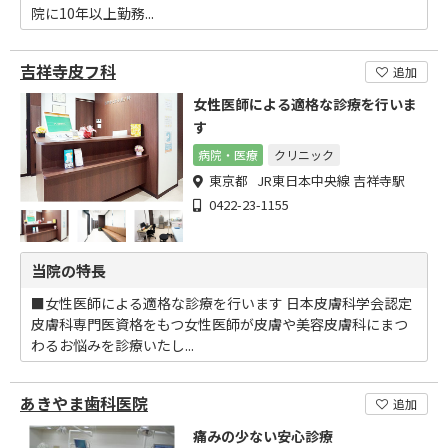
院に10年以上勤務...
吉祥寺皮フ科
追加
女性医師による適格な診療を行いま
す
病院・医療
クリニック
東京都 JR東日本中央線 吉祥寺駅
0422-23-1155
当院の特長
■女性医師による適格な診療を行います 日本皮膚科学会認定
皮膚科専門医資格をもつ女性医師が皮膚や美容皮膚科にまつ
わるお悩みを診療いたし...
あきやま歯科医院
追加
痛みの少ない安心診療