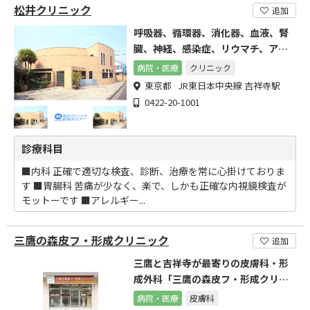
松井クリニック
追加
呼吸器、循環器、消化器、血液、腎
臓、神経、感染症、リウマチ、アレ
ルギーなどのあらゆる疾患を診療し
病院・医療
クリニック
ている町医者
東京都 JR東日本中央線 吉祥寺駅
0422-20-1001
診療科目
■内科 正確で適切な検査、診断、治療を常に心掛けておりま
す ■胃腸科 苦痛が少なく、楽で、しかも正確な内視鏡検査が
モットーです ■アレルギー...
三鷹の森皮フ・形成クリニック
追加
三鷹と吉祥寺が最寄りの皮膚科・形
成外科「三鷹の森皮フ・形成クリニ
ック」です。
病院・医療
皮膚科