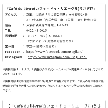
『
Café du lièvre(カフェ・ドゥ・リエーヴル)うさぎ館
』
アクセス
：
京王井の頭線「井の頭公園駅」から徒歩14分
JR中央本線「吉祥寺駅」南口(公園口)から徒歩11分
住所
：
東京都武蔵野市御殿山1-19-43
TEL
：
0422-43-0015
営業時間
：
10:30～17:00(L.O.16:30)
（季節によって変動の可能性あり）
定休日
：
不定休(臨時休業あり)
Facebook
：
https://www.facebook.com/usagikan/
instagram
：
https://www.instagram.com/usagi_kan/
※掲載画像は、オリジナル画像以外は公式ホームページや関連サイトから引用させて
いただきました。
※掲載内容は記事作成時2020年10月時点での情報になります。ご利用の際は事前に最
新情報や詳細を店舗へお問い合わせいただくかホームページ等の公式情報をご確認く
ださい。
【「Café du lièvre(カフェ・ドゥ・リエーヴル)うさ