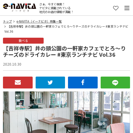
さぁ、今すぐ検索！
ナビタに掲載されている
地元のお店の情報が満載！
トップ
e-NAVITA（イーナビタ）特集一覧
【吉祥寺駅】井の頭公園の一軒家カフェでとろ～りチーズのドライカレー #東京ランチナビ
Vol.36
食べる
【吉祥寺駅】井の頭公園の一軒家カフェでとろ～り
チーズのドライカレー #東京ランチナビ Vol.36
2020.10.30