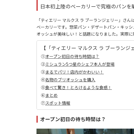
日本初上陸のベーカリーで究極のパンを
「ティエリー マルクス ラ ブーランジェリー」さ
ベーカリーです。惣菜パン・デザートパン・キッシ
オッシュが美味しい！と話題になりました。実際に
【「ティエリー マルクス ラ ブーラン
①
オープン初日の待ち時間は？
②
ミシュラン5つ星のシェフ本人が登場
③
まるでパリ！店内がかわいい！
④
名物のブリオッシュを購入
⑤
食べて驚き！とろけるような食感！
⑥
まとめ
⑦
スポット情報
オープン初日の待ち時間は？