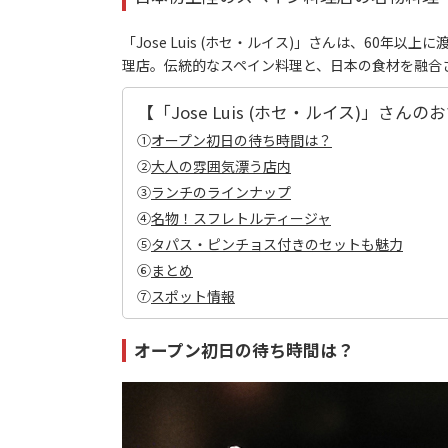
「Jose Luis (ホセ・ルイス)」さんは、60
理店。伝統的なスペイン料理と、日本の食材を融合
【「Jose Luis (ホセ・ルイス)」さん
①
オープン初日の待ち時間は？
②
大人の雰囲気漂う店内
③
ランチのラインナップ
④
名物！スフレトルティージャ
⑤
タパス・ピンチョス付きのセットも魅力
⑥
まとめ
⑦
スポット情報
オープン初日の待ち時間は？