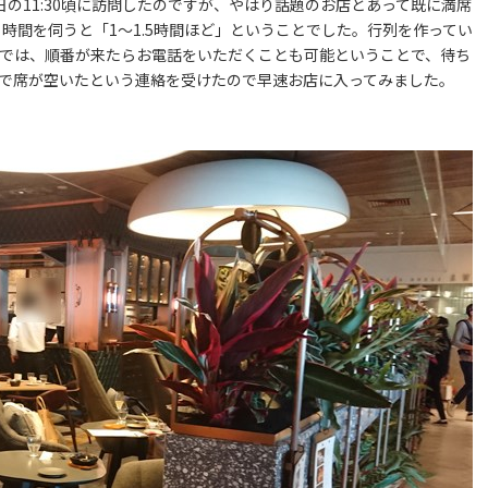
の11:30頃に訪問したのですが、やはり話題のお店とあって既に満席
時間を伺うと「1～1.5時間ほど」ということでした。行列を作ってい
)」さんでは、順番が来たらお電話をいただくことも可能ということで、待ち
程で席が空いたという連絡を受けたので早速お店に入ってみました。