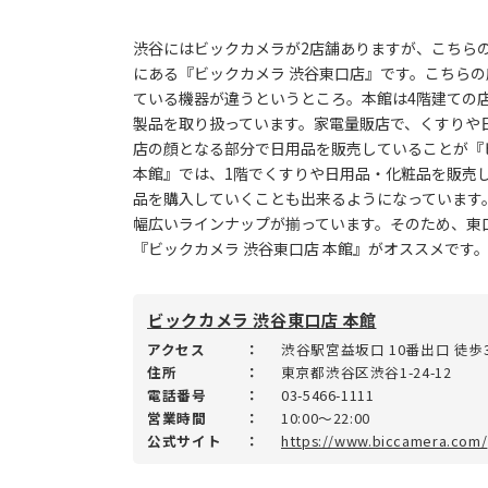
渋谷にはビックカメラが2店舗ありますが、こちらの
にある『ビックカメラ 渋谷東口店』です。こちら
ている機器が違うというところ。本館は4階建ての
製品を取り扱っています。家電量販店で、くすりや
店の顔となる部分で日用品を販売していることが『ビ
本館』では、1階でくすりや日用品・化粧品を販売
品を購入していくことも出来るようになっています
幅広いラインナップが揃っています。そのため、東
『ビックカメラ 渋谷東口店 本館』がオススメです
ビックカメラ 渋谷東口店 本館
アクセス
：
渋谷駅宮益坂口 10番出口 徒歩
住所
：
東京都渋谷区渋谷1-24-12
電話番号
：
03-5466-1111
営業時間
：
10:00～22:00
公式サイト
：
https://www.biccamera.com/